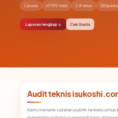
Canada
HTTPS Valid
3.8 tahun
Diperba
Laporan lengkap ↓
Cek Gratis
Audit teknis isukoshi.c
Kami menarik catatan publik terbaru untuk
menggabungkannya menjadi kartu di bawa