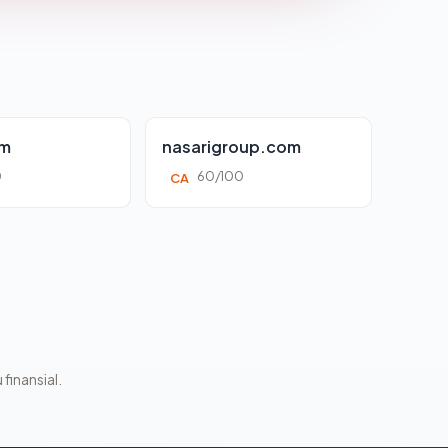
om
nasarigroup.com
0
60/100
CA
 finansial.