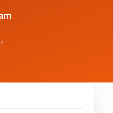
lam
yi.