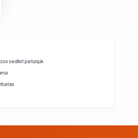
os sedikit petunjuk
lama
erbatas