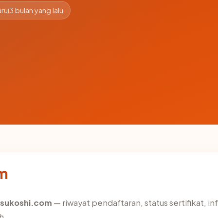
rui
3 bulan yang lalu
om
isukoshi.com
— riwayat pendaftaran, status sertifikat, in
h.