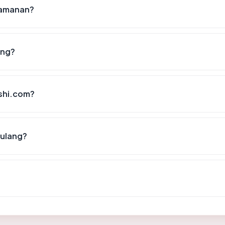
keamanan?
ing?
oshi.com?
 ulang?