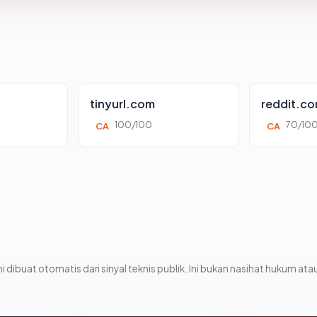
tinyurl.com
reddit.c
100/100
70/10
CA
CA
i dibuat otomatis dari sinyal teknis publik. Ini bukan nasihat hukum atau