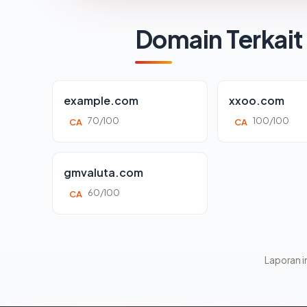
Domain Terkait
example.com
xxoo.com
70/100
100/100
CA
CA
gmvaluta.com
60/100
CA
Laporan in