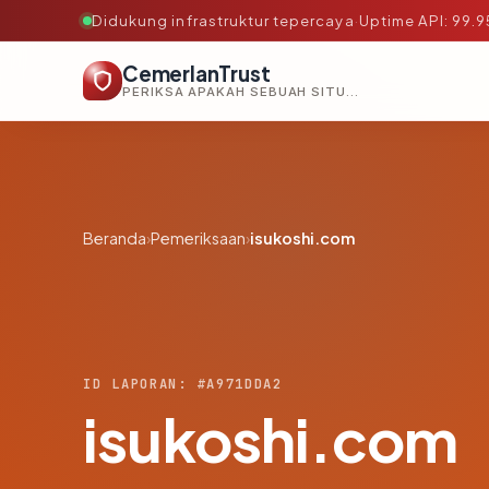
Didukung infrastruktur tepercaya
·
Uptime API: 99.
CemerlanTrust
PERIKSA APAKAH SEBUAH SITUS AMAN, TEPERCAYA, DAN TERVERIFIKASI DALAM HITUNGAN DETIK.
Beranda
›
Pemeriksaan
›
isukoshi.com
ID LAPORAN: #A971DDA2
isukoshi.com