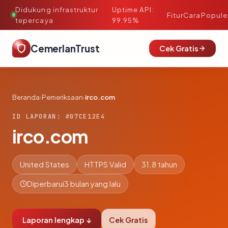
Didukung infrastruktur
Uptime API:
·
Fitur
Cara
Popule
tepercaya
99.95%
CemerlanTrust
Cek Gratis
Beranda
›
Pemeriksaan
›
irco.com
ID LAPORAN: #07CE12E4
irco.com
United States
HTTPS Valid
31.8 tahun
Diperbarui
3 bulan yang lalu
Laporan lengkap ↓
Cek Gratis