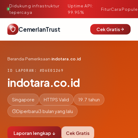
Didukung infrastruktur
Uptime API:
·
Fitur
Cara
Popule
tepercaya
99.95%
CemerlanTrust
Cek Gratis
Beranda
›
Pemeriksaan
›
indotara.co.id
ID LAPORAN: #D6E01269
indotara.co.id
Singapore
HTTPS Valid
19.7 tahun
Diperbarui
3 bulan yang lalu
Laporan lengkap ↓
Cek Gratis