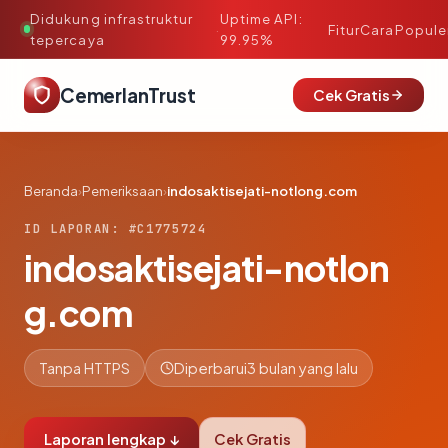
Didukung infrastruktur
Uptime API:
·
Fitur
Cara
Popule
tepercaya
99.95%
CemerlanTrust
Cek Gratis
Beranda
›
Pemeriksaan
›
indosaktisejati-notlong.com
ID LAPORAN: #C1775724
indosaktisejati-notlon
g.com
Tanpa HTTPS
Diperbarui
3 bulan yang lalu
Laporan lengkap ↓
Cek Gratis