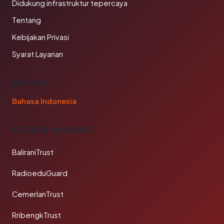
Didukung infrastruktur tepercaya
Tentang
Kebijakan Privasi
Syarat Layanan
BAHASA
Bahasa Indonesia
TAUTAN SAHABAT
BaliraniTrust
RadioeduGuard
CemerlanTrust
RribengkTrust