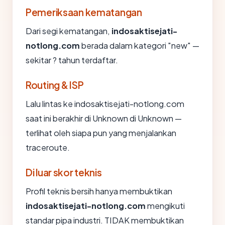
Pemeriksaan kematangan
Dari segi kematangan,
indosaktisejati-
notlong.com
berada dalam kategori "new" —
sekitar ? tahun terdaftar.
Routing & ISP
Lalu lintas ke indosaktisejati-notlong.com
saat ini berakhir di Unknown di Unknown —
terlihat oleh siapa pun yang menjalankan
traceroute.
Di luar skor teknis
Profil teknis bersih hanya membuktikan
indosaktisejati-notlong.com
mengikuti
standar pipa industri. TIDAK membuktikan