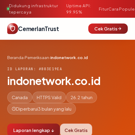
Didukung infrastruktur
Uptime API:
·
Fitur
Cara
Popule
tepercaya
99.95%
CemerlanTrust
Cek Gratis
Beranda
›
Pemeriksaan
›
indonetwork.co.id
ID LAPORAN: #803E19EA
indonetwork.co.id
Canada
HTTPS Valid
26.2 tahun
Diperbarui
3 bulan yang lalu
Laporan lengkap ↓
Cek Gratis