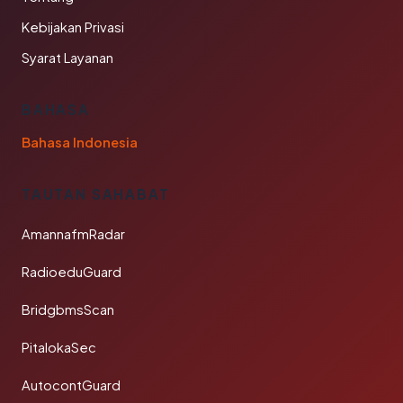
Kebijakan Privasi
Syarat Layanan
BAHASA
Bahasa Indonesia
TAUTAN SAHABAT
AmannafmRadar
RadioeduGuard
BridgbmsScan
PitalokaSec
AutocontGuard