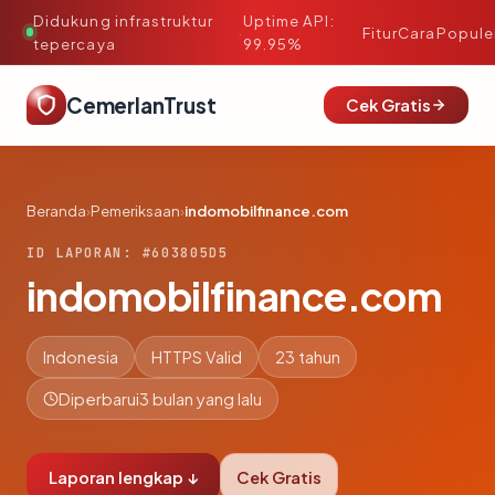
Didukung infrastruktur
Uptime API:
·
Fitur
Cara
Popule
tepercaya
99.95%
CemerlanTrust
Cek Gratis
Beranda
›
Pemeriksaan
›
indomobilfinance.com
ID LAPORAN: #603805D5
indomobilfinance.com
Indonesia
HTTPS Valid
23 tahun
Diperbarui
3 bulan yang lalu
Laporan lengkap ↓
Cek Gratis