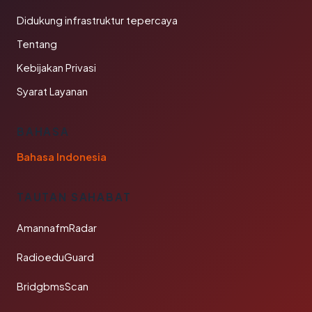
Didukung infrastruktur tepercaya
Tentang
Kebijakan Privasi
Syarat Layanan
BAHASA
Bahasa Indonesia
TAUTAN SAHABAT
AmannafmRadar
RadioeduGuard
BridgbmsScan