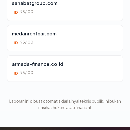
sahabatgroup.com
95/100
ID
medanrentcar.com
95/100
ID
armada-finance.co.id
95/100
ID
Laporan ini dibuat otomatis dari sinyal teknis publik. Ini bukan
nasihat hukum atau finansial.