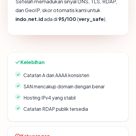
Setelah memadukan sinyal DNS, TLS, RDAP,
dan GeoIP, skor otomatis kami untuk
indo.net.id
ada di
95/100
(
very_safe
).
Kelebihan
Catatan A dan AAAA konsisten
SAN mencakup domain dengan benar
Hosting IPv4 yang stabil
Catatan RDAP publik tersedia