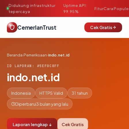
Didukung infrastruktur
Uptime API:
·
Fitur
Cara
Popule
tepercaya
99.95%
CemerlanTrust
Cek Gratis
Beranda
›
Pemeriksaan
›
indo.net.id
ID LAPORAN: #5EF0C8FF
indo.net.id
Indonesia
HTTPS Valid
31 tahun
Diperbarui
3 bulan yang lalu
Laporan lengkap ↓
Cek Gratis