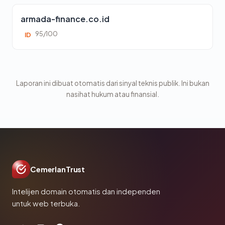
armada-finance.co.id
95/100
ID
Laporan ini dibuat otomatis dari sinyal teknis publik. Ini bukan
nasihat hukum atau finansial.
CemerlanTrust
Intelijen domain otomatis dan independen
untuk web terbuka.