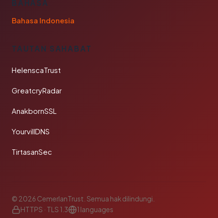
BAHASA
Bahasa Indonesia
TAUTAN SAHABAT
HelenscaTrust
GreatcryRadar
AnakbornSSL
YourvillDNS
TirtasanSec
© 2026 CemerlanTrust. Semua hak dilindungi.
HTTPS · TLS 1.3
1 languages