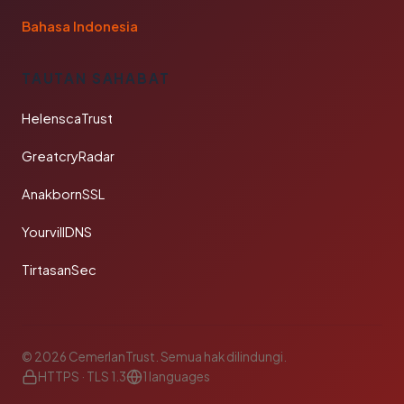
Bahasa Indonesia
TAUTAN SAHABAT
HelenscaTrust
GreatcryRadar
AnakbornSSL
YourvillDNS
TirtasanSec
© 2026 CemerlanTrust. Semua hak dilindungi.
HTTPS · TLS 1.3
1 languages