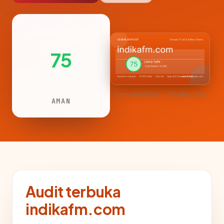
75
CemerlanTrust · indikafm.com
AMAN
Audit terbuka
indikafm.com