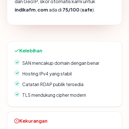
dan GeoIP, skor otomatis kami untuk
indikafm.com
ada di
75/100
(
safe
).
Kelebihan
SAN mencakup domain dengan benar
Hosting IPv4 yang stabil
Catatan RDAP publik tersedia
TLS mendukung cipher modern
Kekurangan