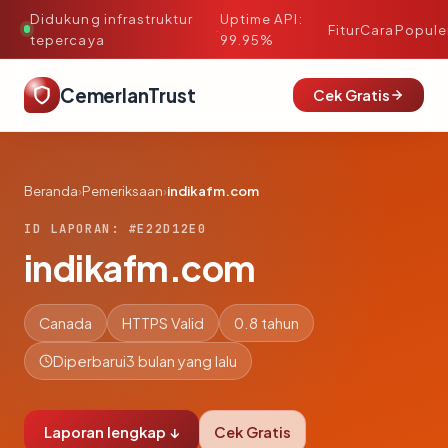
Didukung infrastruktur
Uptime API:
·
Fitur
Cara
Popule
tepercaya
99.95%
CemerlanTrust
Cek Gratis
Beranda
›
Pemeriksaan
›
indikafm.com
ID LAPORAN: #E22D12E0
indikafm.com
Canada
HTTPS Valid
0.8 tahun
Diperbarui
3 bulan yang lalu
Laporan lengkap ↓
Cek Gratis