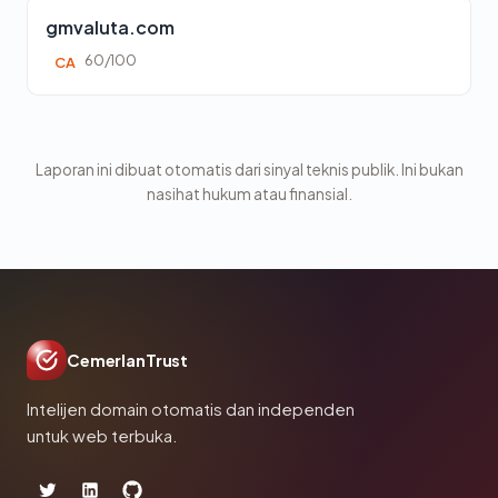
gmvaluta.com
60/100
CA
Laporan ini dibuat otomatis dari sinyal teknis publik. Ini bukan
nasihat hukum atau finansial.
CemerlanTrust
Intelijen domain otomatis dan independen
untuk web terbuka.