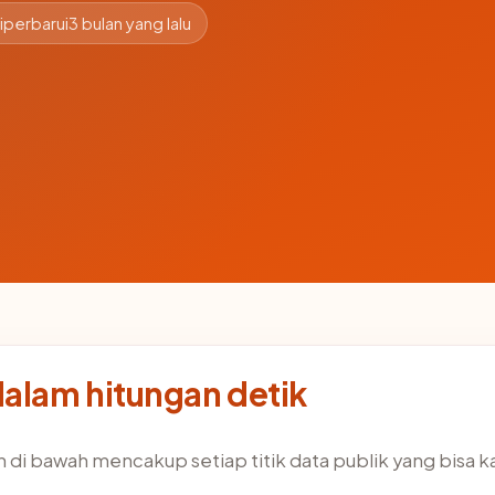
iperbarui
3 bulan yang lalu
dalam hitungan detik
 di bawah mencakup setiap titik data publik yang bisa k