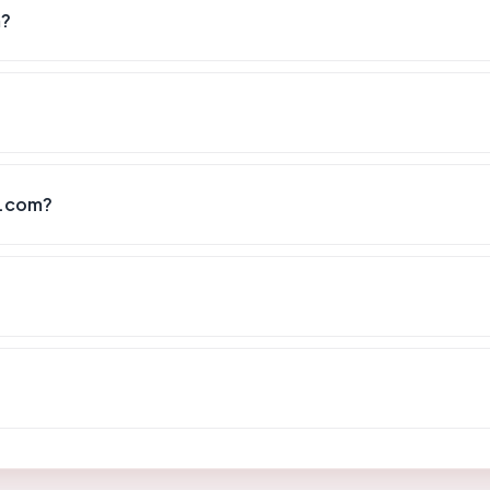
m?
o.com?