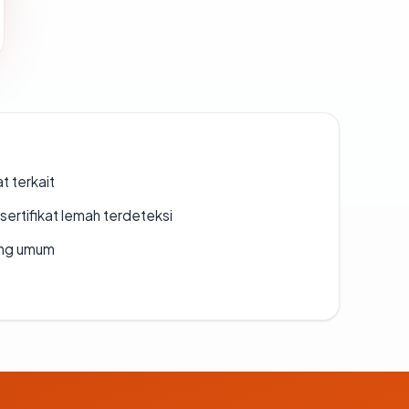
t terkait
ertifikat lemah terdeteksi
rang umum