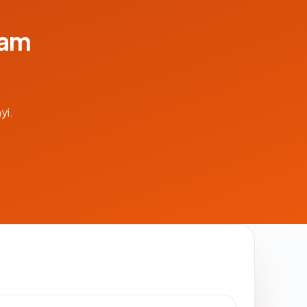
lam
yi.