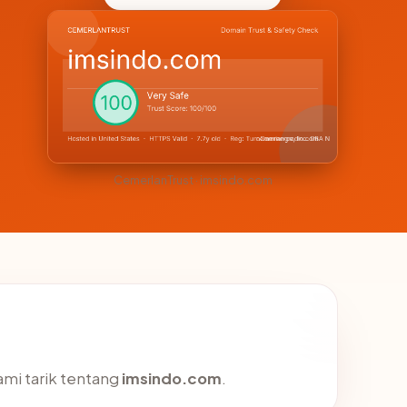
CemerlanTrust · imsindo.com
ami tarik tentang
imsindo.com
.