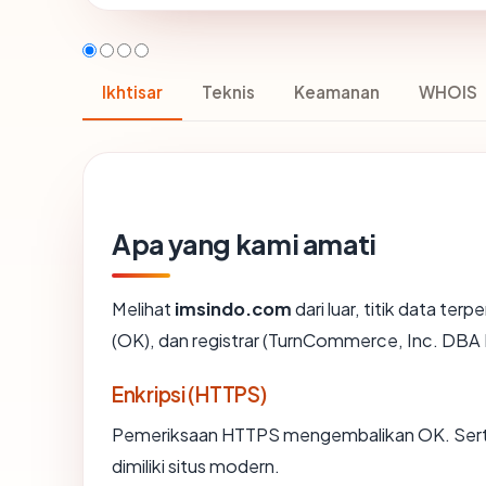
Ikhtisar
Teknis
Keamanan
WHOIS
Apa yang kami amati
Melihat
imsindo.com
dari luar, titik data te
(OK), dan registrar (TurnCommerce, Inc. DB
Enkripsi (HTTPS)
Pemeriksaan HTTPS mengembalikan OK. Sertif
dimiliki situs modern.