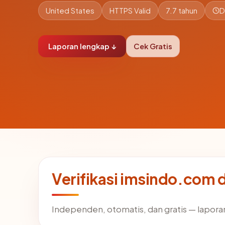
United States
HTTPS Valid
7.7 tahun
D
Laporan lengkap ↓
Cek Gratis
Verifikasi imsindo.com 
Independen, otomatis, dan gratis — laporan