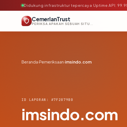
Didukung infrastruktur tepercaya
·
Uptime API: 99.
CemerlanTrust
PERIKSA APAKAH SEBUAH SITUS AMAN, TEPERCAYA, DAN TERVERIFIKASI DALAM HITUNGAN DETIK.
Beranda
›
Pemeriksaan
›
imsindo.com
ID LAPORAN: #7F2879B0
imsindo.com