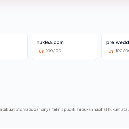
nuklea.com
pre.wedd
100/100
100/10
US
US
i dibuat otomatis dari sinyal teknis publik. Ini bukan nasihat hukum atau