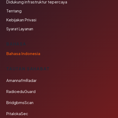
Didukung infrastruktur tepercaya
Tentang
Kebijakan Privasi
Syarat Layanan
BAHASA
Bahasa Indonesia
TAUTAN SAHABAT
AmannafmRadar
RadioeduGuard
BridgbmsScan
PitalokaSec