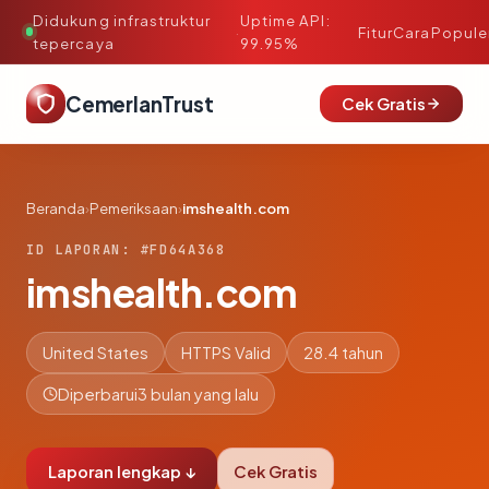
Didukung infrastruktur
Uptime API:
·
Fitur
Cara
Popule
tepercaya
99.95%
CemerlanTrust
Cek Gratis
Beranda
›
Pemeriksaan
›
imshealth.com
ID LAPORAN: #FD64A368
imshealth.com
United States
HTTPS Valid
28.4 tahun
Diperbarui
3 bulan yang lalu
Laporan lengkap ↓
Cek Gratis