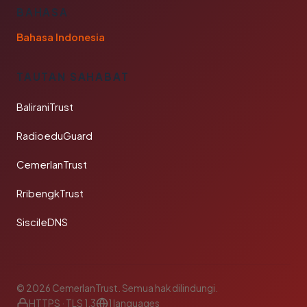
BAHASA
Bahasa Indonesia
TAUTAN SAHABAT
BaliraniTrust
RadioeduGuard
CemerlanTrust
RribengkTrust
SiscileDNS
© 2026 CemerlanTrust. Semua hak dilindungi.
HTTPS · TLS 1.3
1 languages