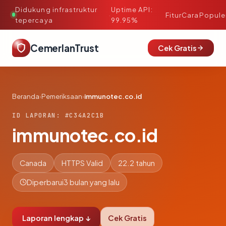
Didukung infrastruktur
Uptime API:
·
Fitur
Cara
Popule
tepercaya
99.95%
CemerlanTrust
Cek Gratis
Beranda
›
Pemeriksaan
›
immunotec.co.id
ID LAPORAN: #C34A2C1B
immunotec.co.id
Canada
HTTPS Valid
22.2 tahun
Diperbarui
3 bulan yang lalu
Laporan lengkap ↓
Cek Gratis