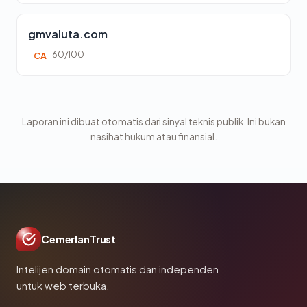
gmvaluta.com
60/100
CA
Laporan ini dibuat otomatis dari sinyal teknis publik. Ini bukan
nasihat hukum atau finansial.
CemerlanTrust
Intelijen domain otomatis dan independen
untuk web terbuka.