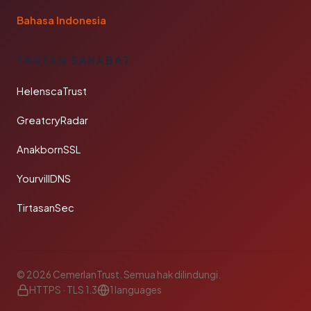
Bahasa Indonesia
TAUTAN SAHABAT
HelenscaTrust
GreatcryRadar
AnakbornSSL
YourvillDNS
TirtasanSec
© 2026 CemerlanTrust. Semua hak dilindungi.
HTTPS · TLS 1.3
1 languages