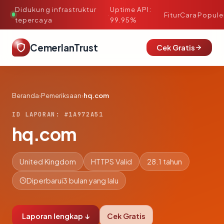
Didukung infrastruktur
Uptime API:
·
Fitur
Cara
Popule
tepercaya
99.95%
CemerlanTrust
Cek Gratis
Beranda
›
Pemeriksaan
›
hq.com
ID LAPORAN: #1A972A51
hq.com
United Kingdom
HTTPS Valid
28.1 tahun
Diperbarui
3 bulan yang lalu
Laporan lengkap ↓
Cek Gratis