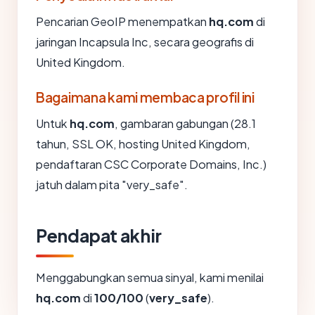
Pencarian GeoIP menempatkan
hq.com
di
jaringan Incapsula Inc, secara geografis di
United Kingdom.
Bagaimana kami membaca profil ini
Untuk
hq.com
, gambaran gabungan (28.1
tahun, SSL OK, hosting United Kingdom,
pendaftaran CSC Corporate Domains, Inc.)
jatuh dalam pita "very_safe".
Pendapat akhir
Menggabungkan semua sinyal, kami menilai
hq.com
di
100/100
(
very_safe
).