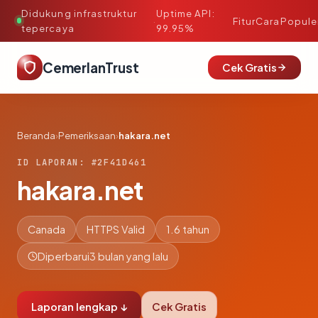
Didukung infrastruktur
Uptime API:
·
Fitur
Cara
Popule
tepercaya
99.95%
CemerlanTrust
Cek Gratis
Beranda
›
Pemeriksaan
›
hakara.net
ID LAPORAN: #2F41D461
hakara.net
Canada
HTTPS Valid
1.6 tahun
Diperbarui
3 bulan yang lalu
Laporan lengkap ↓
Cek Gratis