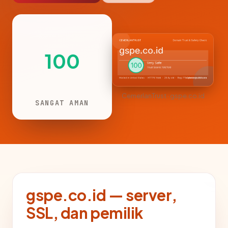
100
CemerlanTrust · gspe.co.id
SANGAT AMAN
gspe.co.id — server,
SSL, dan pemilik