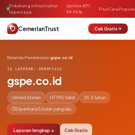
Didukung infrastruktur
Uptime API:
·
Fitur
Cara
Popule
tepercaya
99.95%
CemerlanTrust
Cek Gratis
Beranda
›
Pemeriksaan
›
gspe.co.id
ID LAPORAN: #0B8FC612
gspe.co.id
United States
HTTPS Valid
25.5 tahun
Diperbarui
3 bulan yang lalu
Laporan lengkap ↓
Cek Gratis