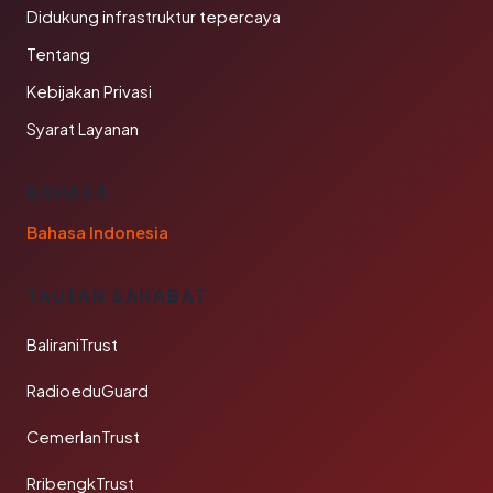
Didukung infrastruktur tepercaya
Tentang
Kebijakan Privasi
Syarat Layanan
BAHASA
Bahasa Indonesia
TAUTAN SAHABAT
BaliraniTrust
RadioeduGuard
CemerlanTrust
RribengkTrust