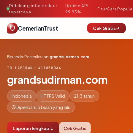
Didukung infrastruktur
Uptime API:
·
Fitur
Cara
Popule
tepercaya
99.95%
CemerlanTrust
Cek Gratis
Beranda
›
Pemeriksaan
›
grandsudirman.com
ID LAPORAN: #118580A4
grandsudirman.com
Indonesia
HTTPS Valid
21.3 tahun
Diperbarui
3 bulan yang lalu
Laporan lengkap ↓
Cek Gratis