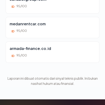
95/100
ID
medanrentcar.com
95/100
ID
armada-finance.co.id
95/100
ID
Laporan ini dibuat otomatis dari sinyal teknis publik. Ini bukan
nasihat hukum atau finansial.