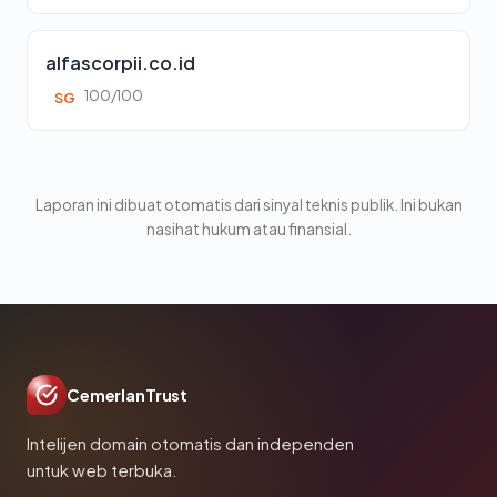
alfascorpii.co.id
100/100
SG
Laporan ini dibuat otomatis dari sinyal teknis publik. Ini bukan
nasihat hukum atau finansial.
CemerlanTrust
Intelijen domain otomatis dan independen
untuk web terbuka.