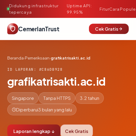
Didukung infrastruktur
Uptime API:
·
Fitur
Cara
Popule
tepercaya
99.95%
CemerlanTrust
Cek Gratis
Beranda
›
Pemeriksaan
›
grafikatrisakti.ac.id
ID LAPORAN: #C86DB928
grafikatrisakti.ac.id
Singapore
Tanpa HTTPS
3.2 tahun
Diperbarui
3 bulan yang lalu
Laporan lengkap ↓
Cek Gratis