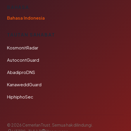
BAHASA
Bahasa Indonesia
TAUTAN SAHABAT
KosmonitRadar
AutocontGuard
AbadiproDNS
KanaweddGuard
HiphiphoSec
© 2026 CemerlanTrust. Semua hak dilindungi.