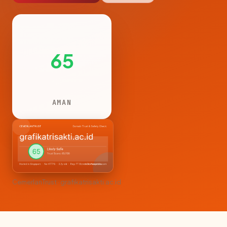
65
AMAN
CemerlanTrust · grafikatrisakti.ac.id