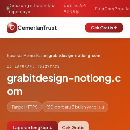
Didukung infrastruktur
Uptime API:
·
Fitur
Cara
Popule
tepercaya
99.95%
CemerlanTrust
Cek Gratis
Beranda
›
Pemeriksaan
›
grabitdesign-notlong.com
ID LAPORAN: #5227CACE
grabitdesign-notlong.c
om
Tanpa HTTPS
Diperbarui
3 bulan yang lalu
Laporan lengkap ↓
Cek Gratis