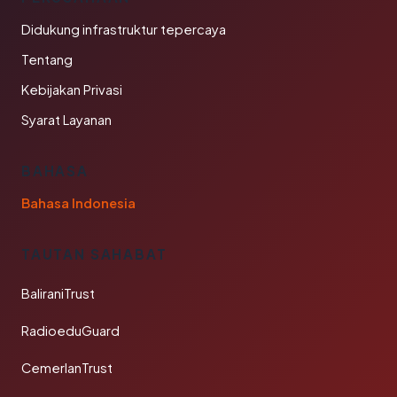
Didukung infrastruktur tepercaya
Tentang
Kebijakan Privasi
Syarat Layanan
BAHASA
Bahasa Indonesia
TAUTAN SAHABAT
BaliraniTrust
RadioeduGuard
CemerlanTrust