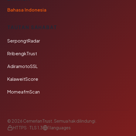
Bahasa Indonesia
TAUTAN SAHABAT
SerpongtRadar
RribengkTrust
AdiramotoSSL
KalaweitScore
MomeafmScan
© 2026 CemerlanTrust. Semua hak dilindungi.
HTTPS · TLS 1.3
1 languages