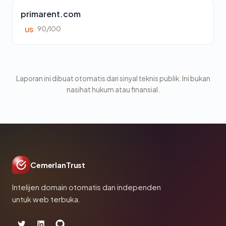
primarent.com
90/100
US
Laporan ini dibuat otomatis dari sinyal teknis publik. Ini bukan
nasihat hukum atau finansial.
CemerlanTrust
Intelijen domain otomatis dan independen
untuk web terbuka.