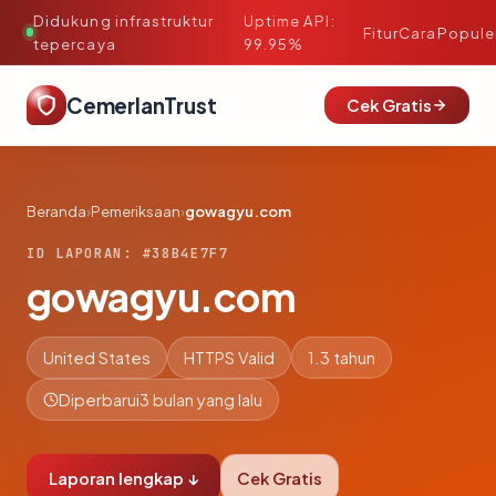
Didukung infrastruktur
Uptime API:
·
Fitur
Cara
Popule
tepercaya
99.95%
CemerlanTrust
Cek Gratis
Beranda
›
Pemeriksaan
›
gowagyu.com
ID LAPORAN: #38B4E7F7
gowagyu.com
United States
HTTPS Valid
1.3 tahun
Diperbarui
3 bulan yang lalu
Laporan lengkap ↓
Cek Gratis