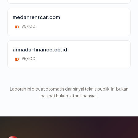
medanrentcar.com
95/100
ID
armada-finance.co.id
95/100
ID
Laporan ini dibuat otomatis dari sinyal teknis publik. Ini bukan
nasihat hukum atau finansial.