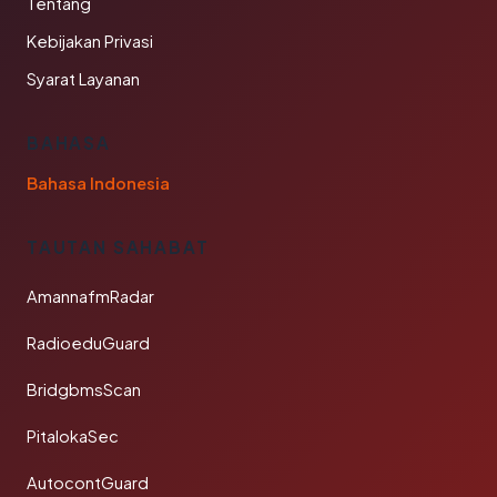
Tentang
Kebijakan Privasi
Syarat Layanan
BAHASA
Bahasa Indonesia
TAUTAN SAHABAT
AmannafmRadar
RadioeduGuard
BridgbmsScan
PitalokaSec
AutocontGuard