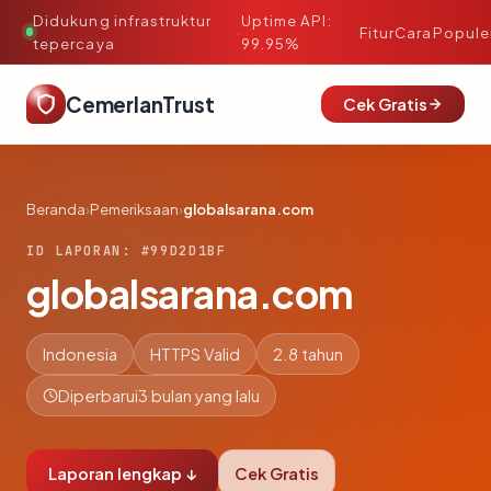
Didukung infrastruktur
Uptime API:
·
Fitur
Cara
Popule
tepercaya
99.95%
CemerlanTrust
Cek Gratis
Beranda
›
Pemeriksaan
›
globalsarana.com
ID LAPORAN: #99D2D1BF
globalsarana.com
Indonesia
HTTPS Valid
2.8 tahun
Diperbarui
3 bulan yang lalu
Laporan lengkap ↓
Cek Gratis