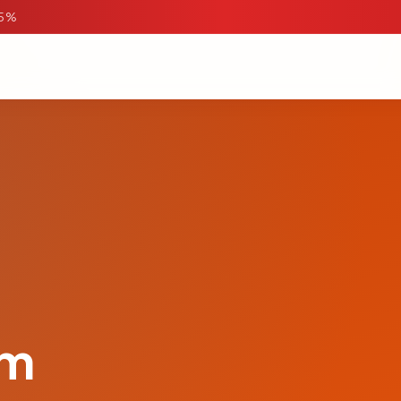
95%
om