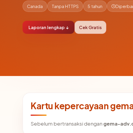
Canada
Tanpa HTTPS
5 tahun
Diperbar
Laporan lengkap ↓
Cek Gratis
Kartu kepercayaan ge
Sebelum bertransaksi dengan
gema-adv.