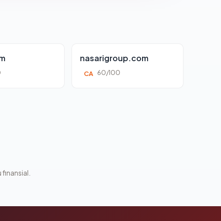
om
nasarigroup.com
0
60/100
CA
 finansial.