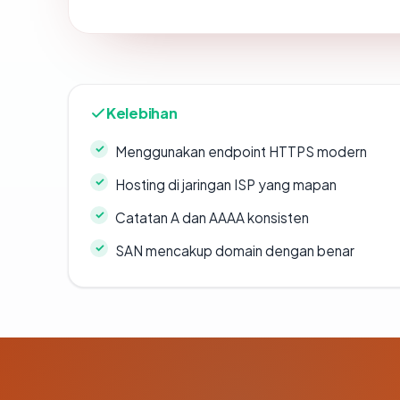
Kelebihan
Menggunakan endpoint HTTPS modern
Hosting di jaringan ISP yang mapan
Catatan A dan AAAA konsisten
SAN mencakup domain dengan benar