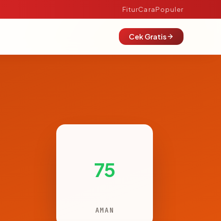
Fitur
Cara
Populer
Cek Gratis
75
AMAN