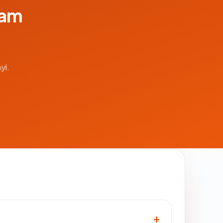
lam
yi.