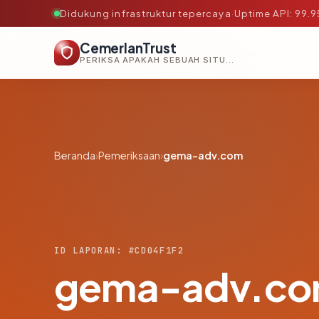
Didukung infrastruktur tepercaya
·
Uptime API: 99.
CemerlanTrust
PERIKSA APAKAH SEBUAH SITUS AMAN, TEPERCAYA, DAN TERVERIFIKASI DALAM HITUNGAN DETIK.
Beranda
›
Pemeriksaan
›
gema-adv.com
ID LAPORAN: #CD04F1F2
gema-adv.c