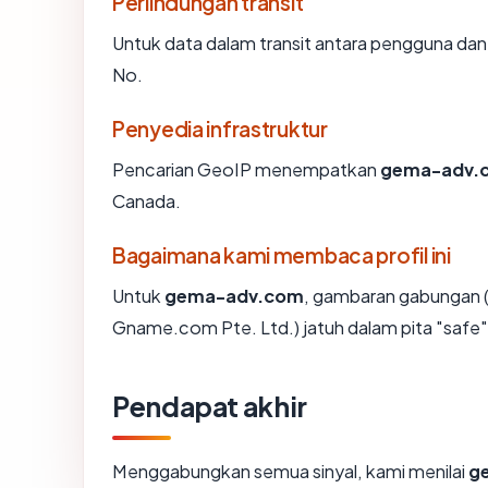
Perlindungan transit
Untuk data dalam transit antara pengguna d
No.
Penyedia infrastruktur
Pencarian GeoIP menempatkan
gema-adv.
Canada.
Bagaimana kami membaca profil ini
Untuk
gema-adv.com
, gambaran gabungan (
Gname.com Pte. Ltd.) jatuh dalam pita "safe"
Pendapat akhir
Menggabungkan semua sinyal, kami menilai
g