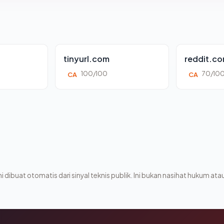
tinyurl.com
reddit.c
100/100
70/10
CA
CA
i dibuat otomatis dari sinyal teknis publik. Ini bukan nasihat hukum atau