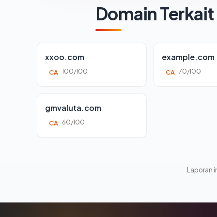
Domain Terkait
xxoo.com
example.com
100/100
70/100
CA
CA
gmvaluta.com
60/100
CA
Laporan in