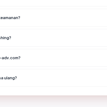
 keamanan?
shing?
ma-adv.com?
sa ulang?