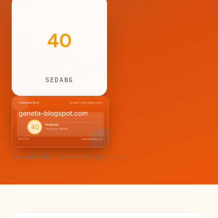
40
SEDANG
CemerlanTrust · ganeta-blogspot.com