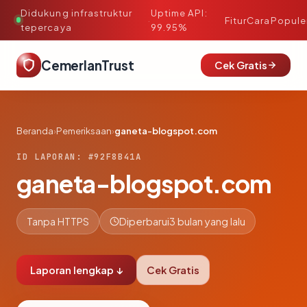
Didukung infrastruktur
Uptime API:
·
Fitur
Cara
Popule
tepercaya
99.95%
CemerlanTrust
Cek Gratis
Beranda
›
Pemeriksaan
›
ganeta-blogspot.com
ID LAPORAN: #92F8B41A
ganeta-blogspot.com
Tanpa HTTPS
Diperbarui
3 bulan yang lalu
Laporan lengkap ↓
Cek Gratis