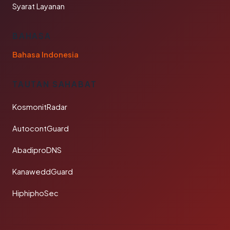
Syarat Layanan
BAHASA
Bahasa Indonesia
TAUTAN SAHABAT
KosmonitRadar
AutocontGuard
AbadiproDNS
KanaweddGuard
HiphiphoSec