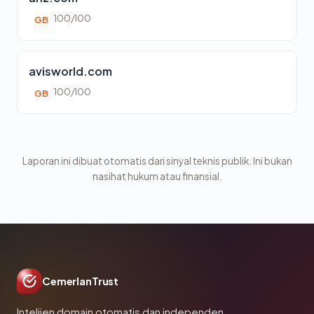
100/100
GB
avisworld.com
100/100
GB
Laporan ini dibuat otomatis dari sinyal teknis publik. Ini bukan
nasihat hukum atau finansial.
CemerlanTrust
Intelijen domain otomatis dan independen