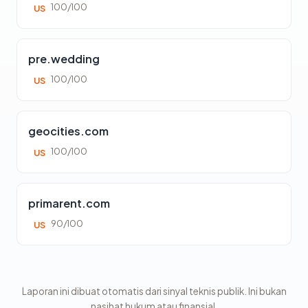
100/100
US
pre.wedding
100/100
US
geocities.com
100/100
US
primarent.com
90/100
US
Laporan ini dibuat otomatis dari sinyal teknis publik. Ini bukan
nasihat hukum atau finansial.