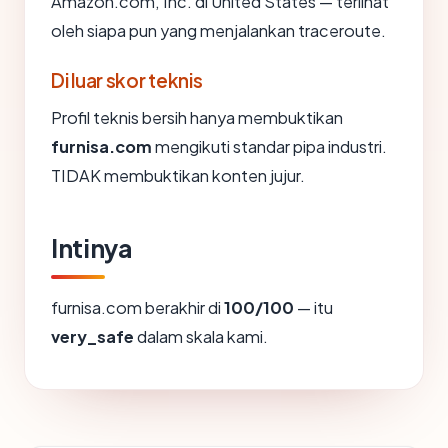
Amazon.com, Inc. di United States — terlihat
oleh siapa pun yang menjalankan traceroute.
Di luar skor teknis
Profil teknis bersih hanya membuktikan
furnisa.com
mengikuti standar pipa industri.
TIDAK membuktikan konten jujur.
Intinya
furnisa.com berakhir di
100/100
— itu
very_safe
dalam skala kami.