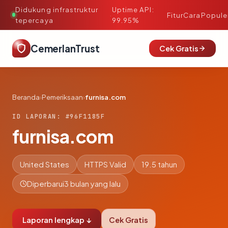
Didukung infrastruktur
Uptime API:
·
Fitur
Cara
Popule
tepercaya
99.95%
CemerlanTrust
Cek Gratis
Beranda
›
Pemeriksaan
›
furnisa.com
ID LAPORAN: #96F1185F
furnisa.com
United States
HTTPS Valid
19.5 tahun
Diperbarui
3 bulan yang lalu
Laporan lengkap ↓
Cek Gratis