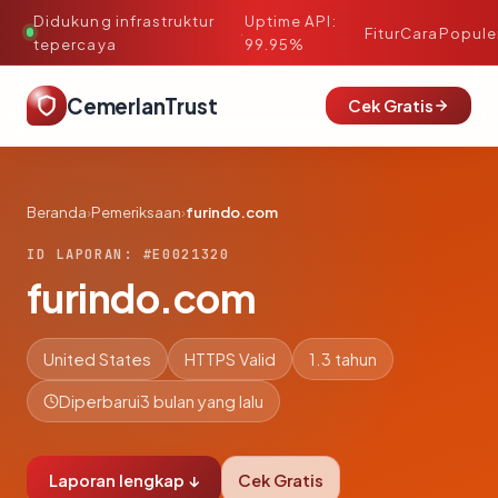
Didukung infrastruktur
Uptime API:
·
Fitur
Cara
Popule
tepercaya
99.95%
CemerlanTrust
Cek Gratis
Beranda
›
Pemeriksaan
›
furindo.com
ID LAPORAN: #E0021320
furindo.com
United States
HTTPS Valid
1.3 tahun
Diperbarui
3 bulan yang lalu
Laporan lengkap ↓
Cek Gratis