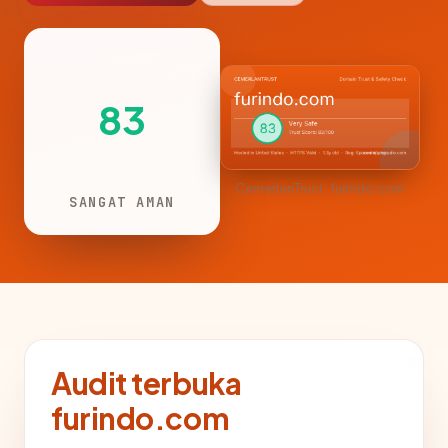
83
CemerlanTrust · furindo.com
SANGAT AMAN
Audit terbuka
furindo.com