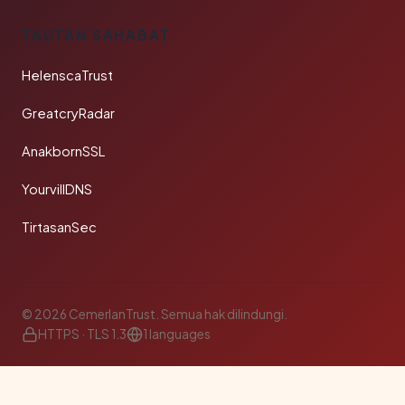
TAUTAN SAHABAT
HelenscaTrust
GreatcryRadar
AnakbornSSL
YourvillDNS
TirtasanSec
© 2026 CemerlanTrust. Semua hak dilindungi.
HTTPS · TLS 1.3
1 languages