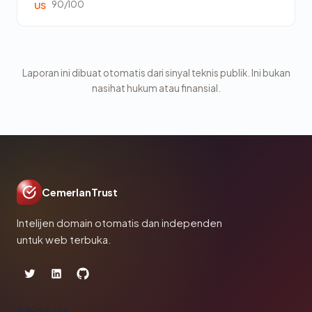
90/100
US
Laporan ini dibuat otomatis dari sinyal teknis publik. Ini bukan
nasihat hukum atau finansial.
CemerlanTrust
Intelijen domain otomatis dan independen
untuk web terbuka.