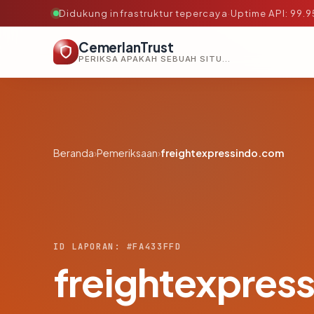
Didukung infrastruktur tepercaya
·
Uptime API: 99.
CemerlanTrust
PERIKSA APAKAH SEBUAH SITUS AMAN, TEPERCAYA, DAN TERVERIFIKASI DALAM HITUNGAN DETIK.
Beranda
›
Pemeriksaan
›
freightexpressindo.com
ID LAPORAN: #FA433FFD
freightexpres