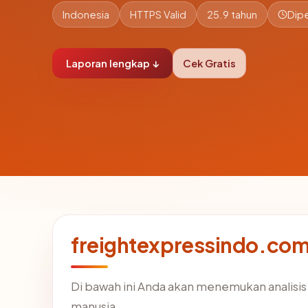
Indonesia
HTTPS Valid
25.9 tahun
Dipe
Laporan lengkap ↓
Cek Gratis
freightexpressindo.com
Di bawah ini Anda akan menemukan analisi
manusia.