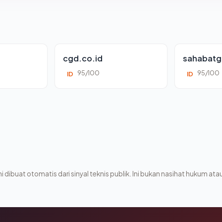
cgd.co.id
sahabatg
95/100
95/100
ID
ID
i dibuat otomatis dari sinyal teknis publik. Ini bukan nasihat hukum atau