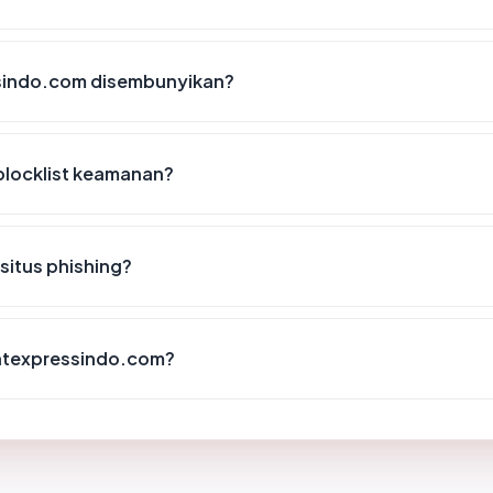
sindo.com disembunyikan?
blocklist keamanan?
situs phishing?
ightexpressindo.com?