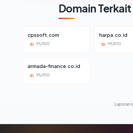
Domain Terkait
cpssoft.com
harpa.co.id
95/100
95/100
ID
ID
armada-finance.co.id
95/100
ID
Laporan in