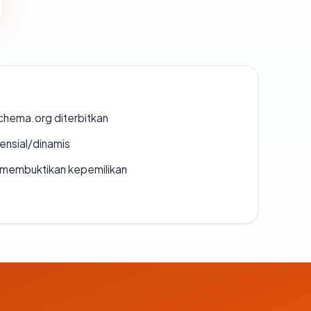
chema.org diterbitkan
densial/dinamis
ak membuktikan kepemilikan