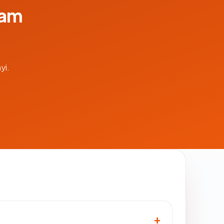
lam
yi.