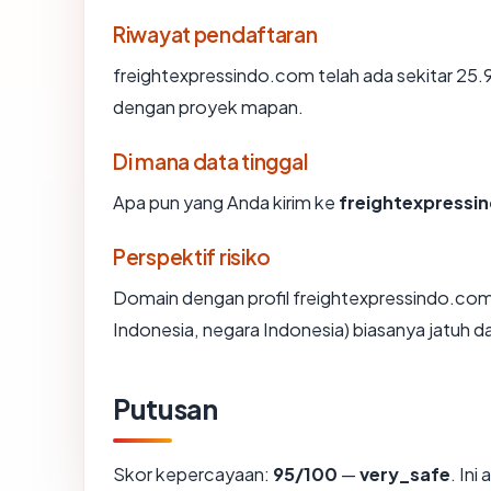
Riwayat pendaftaran
freightexpressindo.com telah ada sekitar 25.
dengan proyek mapan.
Di mana data tinggal
Apa pun yang Anda kirim ke
freightexpressi
Perspektif risiko
Domain dengan profil freightexpressindo.com
Indonesia, negara Indonesia) biasanya jatuh d
Putusan
Skor kepercayaan:
95/100
—
very_safe
. In