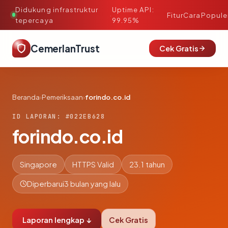
Didukung infrastruktur
Uptime API:
·
Fitur
Cara
Popule
tepercaya
99.95%
CemerlanTrust
Cek Gratis
Beranda
›
Pemeriksaan
›
forindo.co.id
ID LAPORAN: #022EB628
forindo.co.id
Singapore
HTTPS Valid
23.1 tahun
Diperbarui
3 bulan yang lalu
Laporan lengkap ↓
Cek Gratis