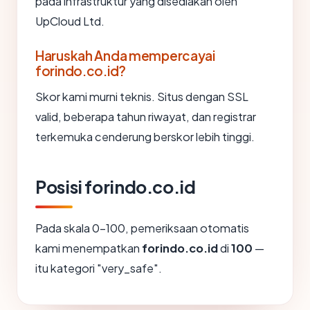
pada infrastruktur yang disediakan oleh
UpCloud Ltd.
Haruskah Anda mempercayai
forindo.co.id?
Skor kami murni teknis. Situs dengan SSL
valid, beberapa tahun riwayat, dan registrar
terkemuka cenderung berskor lebih tinggi.
Posisi forindo.co.id
Pada skala 0-100, pemeriksaan otomatis
kami menempatkan
forindo.co.id
di
100
—
itu kategori "very_safe".