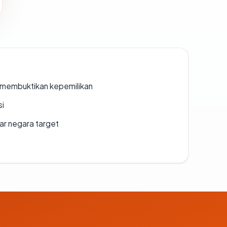
ak membuktikan kepemilikan
si
uar negara target