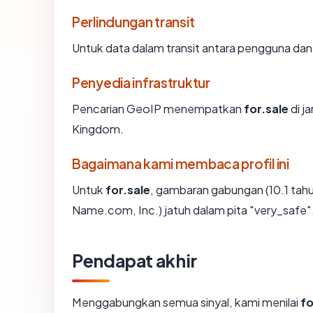
Perlindungan transit
Untuk data dalam transit antara pengguna dan
Penyedia infrastruktur
Pencarian GeoIP menempatkan
for.sale
di j
Kingdom.
Bagaimana kami membaca profil ini
Untuk
for.sale
, gambaran gabungan (10.1 tah
Name.com, Inc.) jatuh dalam pita "very_safe"
Pendapat akhir
Menggabungkan semua sinyal, kami menilai
fo