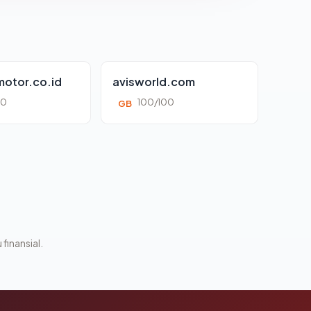
otor.co.id
avisworld.com
00
100/100
GB
 finansial.