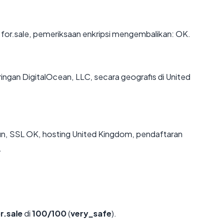
 for.sale, pemeriksaan enkripsi mengembalikan: OK.
aringan DigitalOcean, LLC, secara geografis di United
un, SSL OK, hosting United Kingdom, pendaftaran
.
r.sale
di
100/100
(
very_safe
).