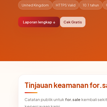
United Kingdom
HTTPS Valid
10.1 tahun
Laporan lengkap ↓
Cek Gratis
Tinjauan keamanan for.s
Catatan publik untuk
for.sale
kembali sekit
kepercayaan kami.