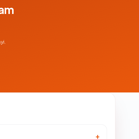
lam
yi.