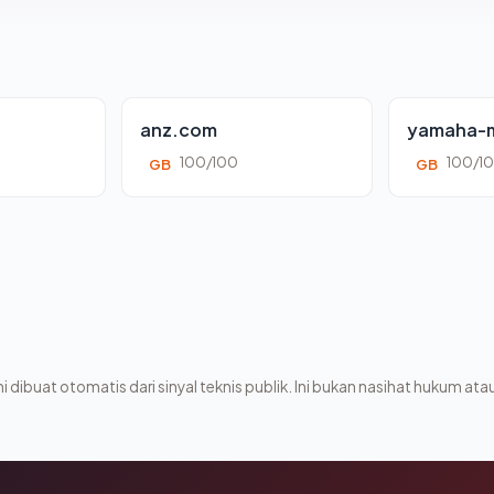
anz.com
yamaha-m
100/100
100/1
GB
GB
i dibuat otomatis dari sinyal teknis publik. Ini bukan nasihat hukum atau