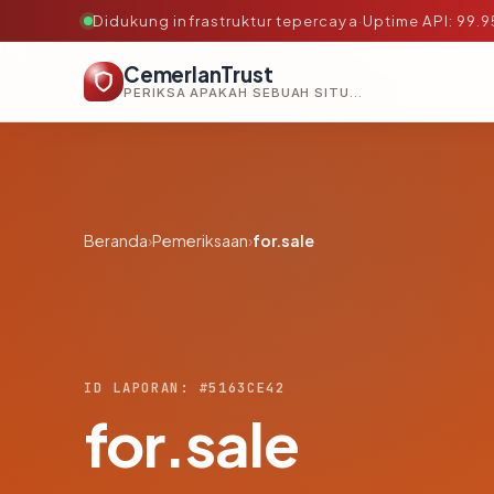
Didukung infrastruktur tepercaya
·
Uptime API: 99.
CemerlanTrust
PERIKSA APAKAH SEBUAH SITUS AMAN, TEPERCAYA, DAN TERVERIFIKASI DALAM HITUNGAN DETIK.
Beranda
›
Pemeriksaan
›
for.sale
ID LAPORAN: #5163CE42
for.sale