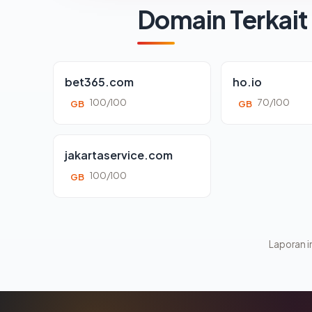
Domain Terkait
bet365.com
ho.io
100/100
70/100
GB
GB
jakartaservice.com
100/100
GB
Laporan in