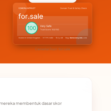
CemerlanTrust · for.sale
g, mereka membentuk dasar skor