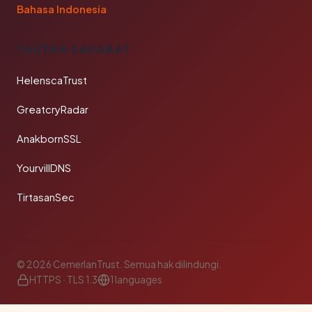
Bahasa Indonesia
TAUTAN SAHABAT
HelenscaTrust
GreatcryRadar
AnakbornSSL
YourvillDNS
TirtasanSec
© 2026 CemerlanTrust. Semua hak dilindungi.
HTTPS · TLS 1.3
1 languages