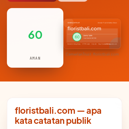
60
CemerlanTrust · floristbali.com
AMAN
floristbali.com — apa
kata catatan publik