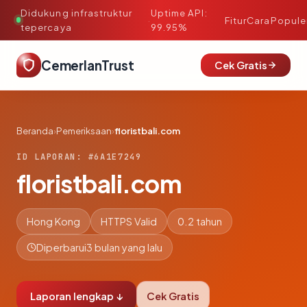
Didukung infrastruktur
Uptime API:
·
Fitur
Cara
Popule
tepercaya
99.95%
CemerlanTrust
Cek Gratis
Beranda
›
Pemeriksaan
›
floristbali.com
ID LAPORAN: #6A1E7249
floristbali.com
Hong Kong
HTTPS Valid
0.2 tahun
Diperbarui
3 bulan yang lalu
Laporan lengkap ↓
Cek Gratis