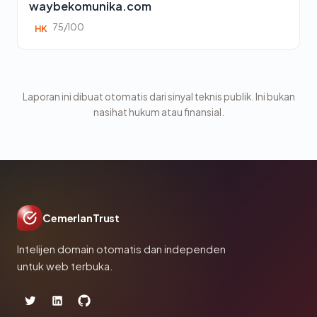
waybekomunika.com
75/100
HK
Laporan ini dibuat otomatis dari sinyal teknis publik. Ini bukan
nasihat hukum atau finansial.
CemerlanTrust
Intelijen domain otomatis dan independen
untuk web terbuka.