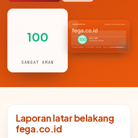
100
CemerlanTrust · fega.co.id
SANGAT AMAN
Laporan latar belakang
fega.co.id