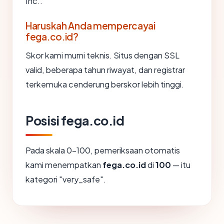
Inc..
Haruskah Anda mempercayai
fega.co.id?
Skor kami murni teknis. Situs dengan SSL
valid, beberapa tahun riwayat, dan registrar
terkemuka cenderung berskor lebih tinggi.
Posisi fega.co.id
Pada skala 0-100, pemeriksaan otomatis
kami menempatkan
fega.co.id
di
100
— itu
kategori "very_safe".