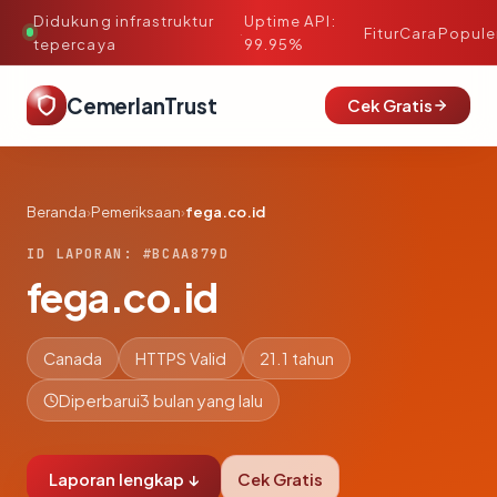
Didukung infrastruktur
Uptime API:
·
Fitur
Cara
Popule
tepercaya
99.95%
CemerlanTrust
Cek Gratis
Beranda
›
Pemeriksaan
›
fega.co.id
ID LAPORAN: #BCAA879D
fega.co.id
Canada
HTTPS Valid
21.1 tahun
Diperbarui
3 bulan yang lalu
Laporan lengkap ↓
Cek Gratis