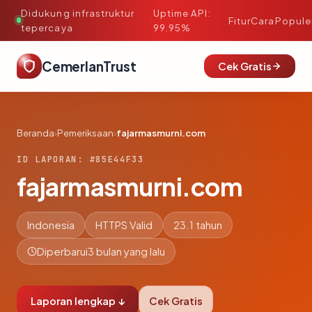
Didukung infrastruktur
Uptime API:
·
Fitur
Cara
Popule
tepercaya
99.95%
CemerlanTrust
Cek Gratis
Beranda
›
Pemeriksaan
›
fajarmasmurni.com
ID LAPORAN: #85E44F33
fajarmasmurni.com
Indonesia
HTTPS Valid
23.1 tahun
Diperbarui
3 bulan yang lalu
Laporan lengkap ↓
Cek Gratis