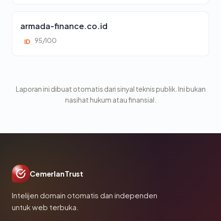
armada-finance.co.id
95/100
ID
Laporan ini dibuat otomatis dari sinyal teknis publik. Ini bukan
nasihat hukum atau finansial.
CemerlanTrust
Intelijen domain otomatis dan independen
untuk web terbuka.