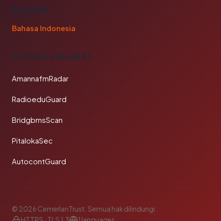
BAHASA
Bahasa Indonesia
TAUTAN SAHABAT
AmannafmRadar
RadioeduGuard
BridgbmsScan
PitalokaSec
AutocontGuard
© 2026 CemerlanTrust. Semua hak dilindungi.
HTTPS · TLS 1.3
1 languages