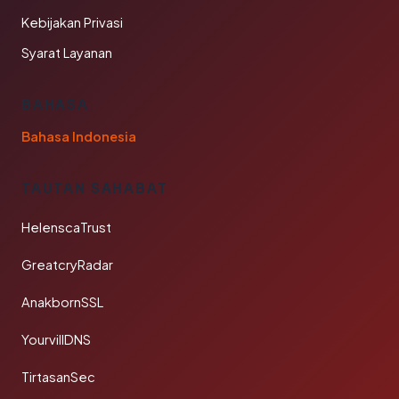
Kebijakan Privasi
Syarat Layanan
BAHASA
Bahasa Indonesia
TAUTAN SAHABAT
HelenscaTrust
GreatcryRadar
AnakbornSSL
YourvillDNS
TirtasanSec