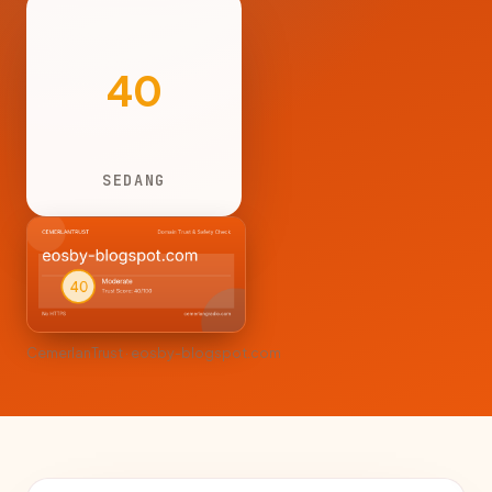
40
SEDANG
CemerlanTrust · eosby-blogspot.com