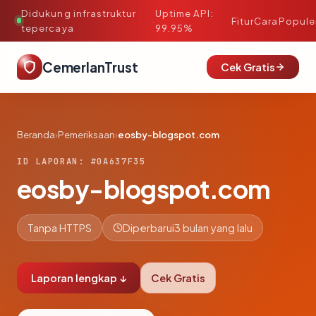
Didukung infrastruktur
Uptime API:
·
Fitur
Cara
Popule
tepercaya
99.95%
CemerlanTrust
Cek Gratis
Beranda
›
Pemeriksaan
›
eosby-blogspot.com
ID LAPORAN: #0A637F35
eosby-blogspot.com
Tanpa HTTPS
Diperbarui
3 bulan yang lalu
Laporan lengkap ↓
Cek Gratis