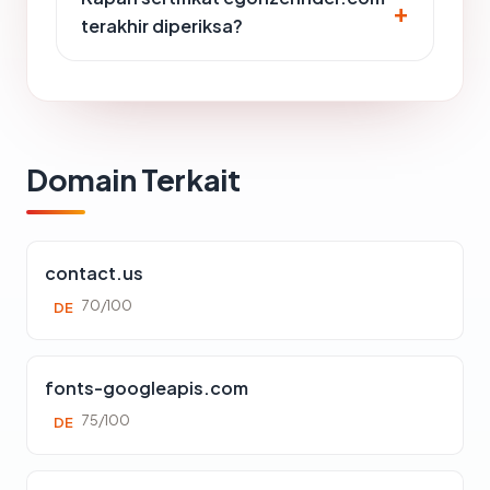
terakhir diperiksa?
Domain Terkait
contact.us
70/100
DE
fonts-googleapis.com
75/100
DE