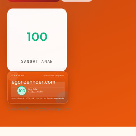
100
SANGAT AMAN
CemerlanTrust · egonzehnder.com