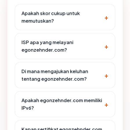
Apakah skor cukup untuk
memutuskan?
ISP apa yang melayani
egonzehnder.com?
Di mana mengajukan keluhan
tentang egonzehnder.com?
Apakah egonzehnder.com memiliki
IPv6?
Kapan sertifikat egonzehnder.com