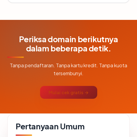
Periksa domain berikutnya
dalam beberapa detik.
Tanpa pendaftaran. Tanpa kartu kredit. Tanpa kuota
tersembunyi.
Mulai cek gratis →
Pertanyaan Umum