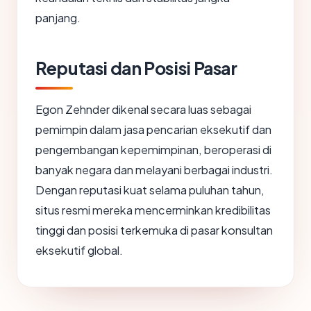
panjang.
Reputasi dan Posisi Pasar
Egon Zehnder dikenal secara luas sebagai
pemimpin dalam jasa pencarian eksekutif dan
pengembangan kepemimpinan, beroperasi di
banyak negara dan melayani berbagai industri.
Dengan reputasi kuat selama puluhan tahun,
situs resmi mereka mencerminkan kredibilitas
tinggi dan posisi terkemuka di pasar konsultan
eksekutif global.