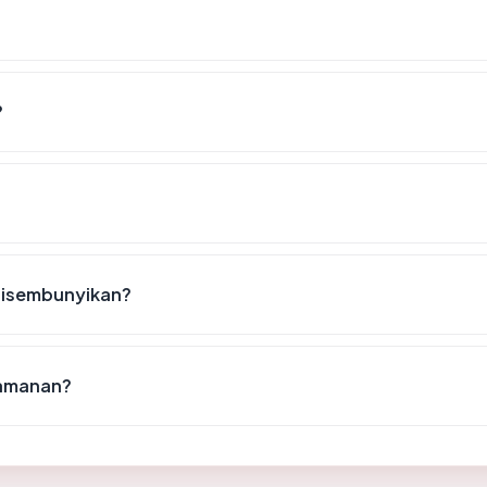
?
disembunyikan?
eamanan?