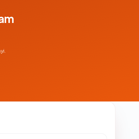
lam
yi.