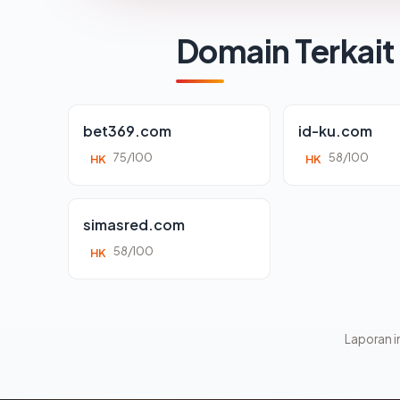
Domain Terkait
bet369.com
id-ku.com
75/100
58/100
HK
HK
simasred.com
58/100
HK
Laporan in