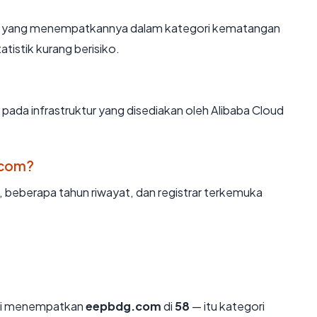
hun, yang menempatkannya dalam kategori kematangan
atistik kurang berisiko.
pada infrastruktur yang disediakan oleh Alibaba Cloud
.com?
d, beberapa tahun riwayat, dan registrar terkemuka
ami menempatkan
eepbdg.com
di
58
— itu kategori