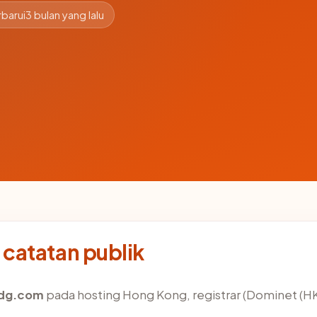
barui
3 bulan yang lalu
catatan publik
dg.com
pada hosting Hong Kong, registrar (Dominet (HK)