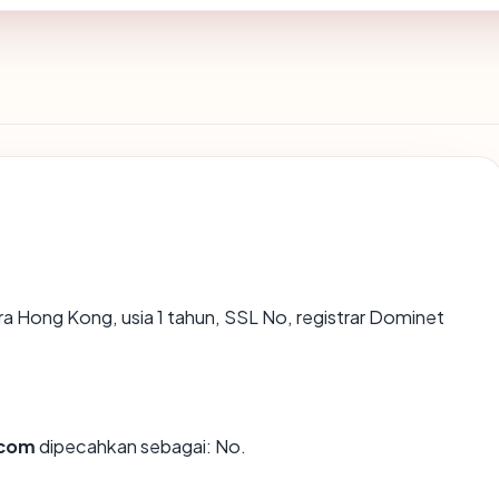
ra Hong Kong, usia 1 tahun, SSL No, registrar Dominet
com
dipecahkan sebagai: No.