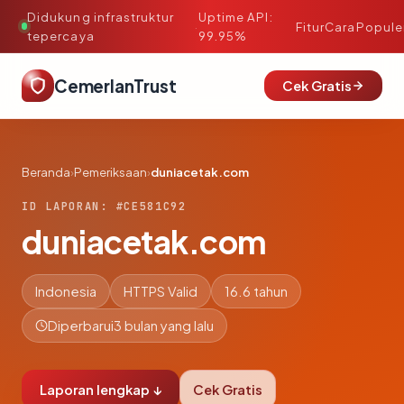
Didukung infrastruktur
Uptime API:
·
Fitur
Cara
Popule
tepercaya
99.95%
CemerlanTrust
Cek Gratis
Beranda
›
Pemeriksaan
›
duniacetak.com
ID LAPORAN: #CE581C92
duniacetak.com
Indonesia
HTTPS Valid
16.6 tahun
Diperbarui
3 bulan yang lalu
Laporan lengkap ↓
Cek Gratis