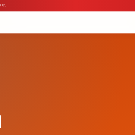
95%
d