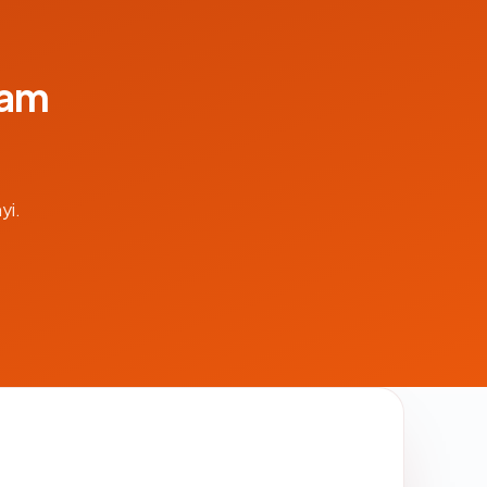
lam
yi.