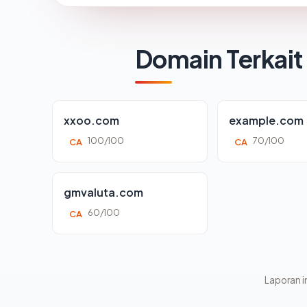
Domain Terkait
xxoo.com
example.com
100/100
70/100
CA
CA
gmvaluta.com
60/100
CA
Laporan in