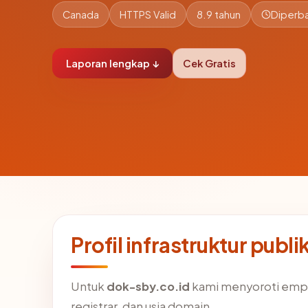
Canada
HTTPS Valid
8.9 tahun
Diperba
Laporan lengkap ↓
Cek Gratis
Profil infrastruktur publ
Untuk
dok-sby.co.id
kami menyoroti empat 
registrar, dan usia domain.