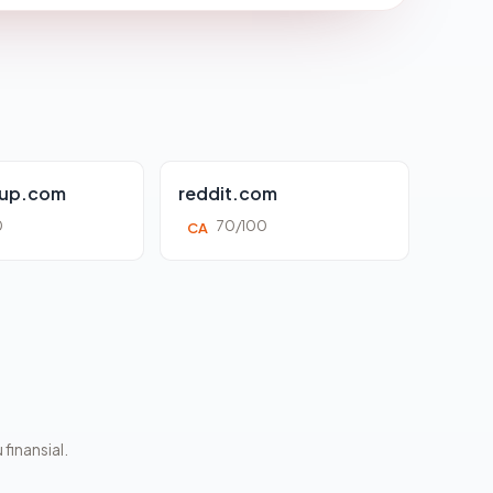
oup.com
reddit.com
0
70/100
CA
 finansial.