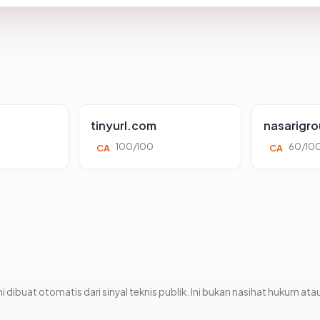
tinyurl.com
nasarigr
100/100
60/10
CA
CA
i dibuat otomatis dari sinyal teknis publik. Ini bukan nasihat hukum atau