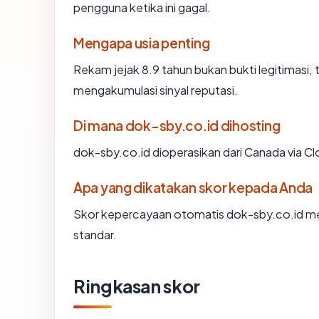
pengguna ketika ini gagal.
Mengapa usia penting
Rekam jejak 8.9 tahun bukan bukti legitimasi, t
mengakumulasi sinyal reputasi.
Di mana dok-sby.co.id dihosting
dok-sby.co.id dioperasikan dari Canada via Clo
Apa yang dikatakan skor kepada Anda
Skor kepercayaan otomatis dok-sby.co.id men
standar.
Ringkasan skor