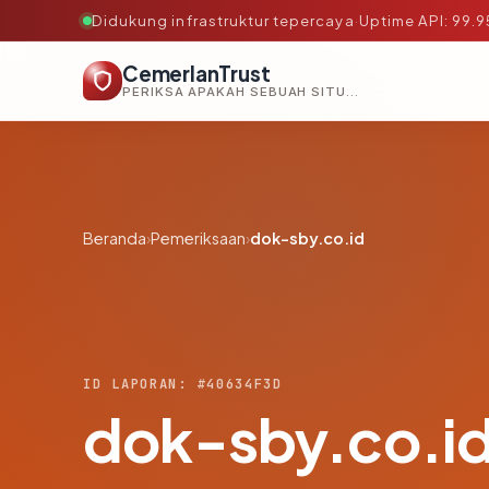
Didukung infrastruktur tepercaya
·
Uptime API: 99.
CemerlanTrust
PERIKSA APAKAH SEBUAH SITUS AMAN, TEPERCAYA, DAN TERVERIFIKASI DALAM HITUNGAN DETIK.
Beranda
›
Pemeriksaan
›
dok-sby.co.id
ID LAPORAN: #40634F3D
dok-sby.co.i