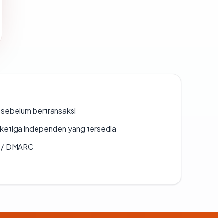
en sebelum bertransaksi
k ketiga independen yang tersedia
F / DMARC