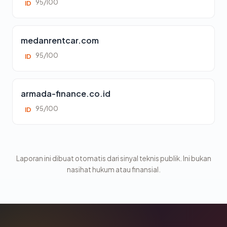
95/100
ID
medanrentcar.com
95/100
ID
armada-finance.co.id
95/100
ID
Laporan ini dibuat otomatis dari sinyal teknis publik. Ini bukan
nasihat hukum atau finansial.