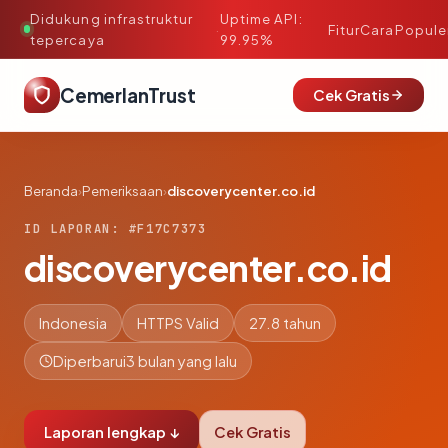
Didukung infrastruktur
Uptime API:
·
Fitur
Cara
Popule
tepercaya
99.95%
CemerlanTrust
Cek Gratis
Beranda
›
Pemeriksaan
›
discoverycenter.co.id
ID LAPORAN: #F17C7373
discoverycenter.co.id
Indonesia
HTTPS Valid
27.8 tahun
Diperbarui
3 bulan yang lalu
Laporan lengkap ↓
Cek Gratis