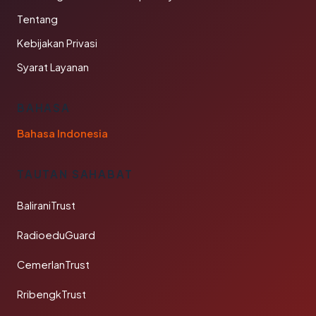
Tentang
Kebijakan Privasi
Syarat Layanan
BAHASA
Bahasa Indonesia
TAUTAN SAHABAT
BaliraniTrust
RadioeduGuard
CemerlanTrust
RribengkTrust