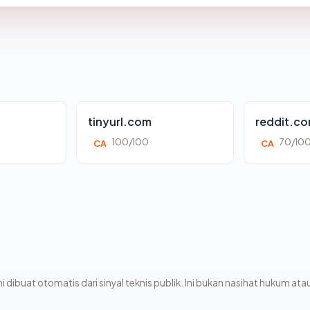
tinyurl.com
reddit.c
100/100
70/10
CA
CA
i dibuat otomatis dari sinyal teknis publik. Ini bukan nasihat hukum atau