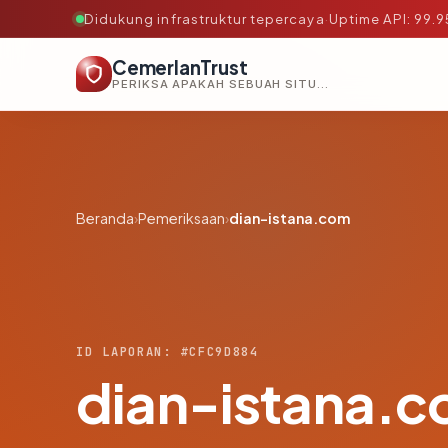
Didukung infrastruktur tepercaya
·
Uptime API: 99.
CemerlanTrust
PERIKSA APAKAH SEBUAH SITUS AMAN, TEPERCAYA, DAN TERVERIFIKASI DALAM HITUNGAN DETIK.
Beranda
›
Pemeriksaan
›
dian-istana.com
ID LAPORAN: #CFC9D884
dian-istana.