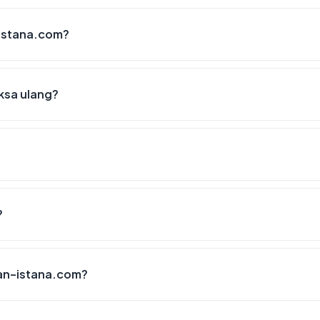
-istana.com?
ksa ulang?
?
ian-istana.com?