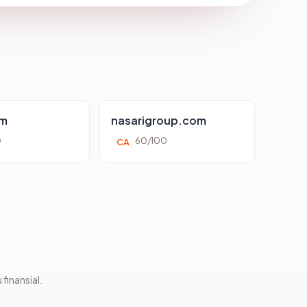
om
nasarigroup.com
0
60/100
CA
 finansial.