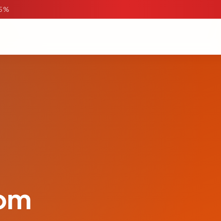
95%
com