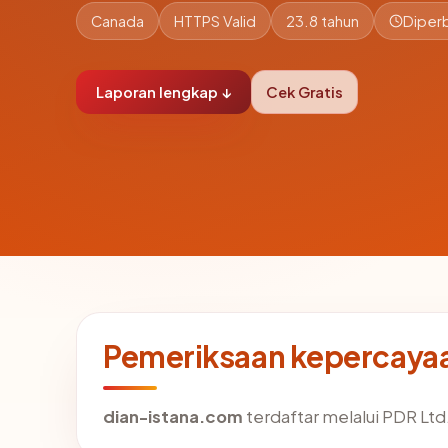
Canada
HTTPS Valid
23.8 tahun
Diperb
Laporan lengkap ↓
Cek Gratis
Pemeriksaan kepercayaa
dian-istana.com
terdaftar melalui PDR Ltd