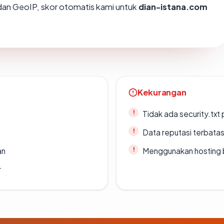
an GeoIP, skor otomatis kami untuk
dian-istana.com
Kekurangan
Tidak ada security.txt 
Data reputasi terbata
an
Menggunakan hosting 
r