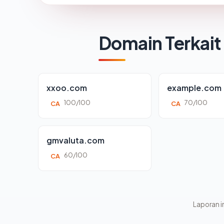
Domain Terkait
xxoo.com
example.com
100/100
70/100
CA
CA
gmvaluta.com
60/100
CA
Laporan in