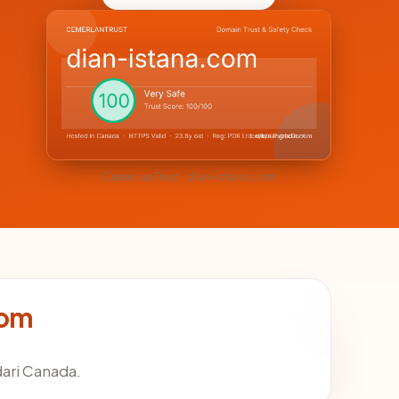
CemerlanTrust · dian-istana.com
com
dari Canada.