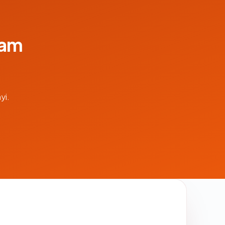
lam
yi.