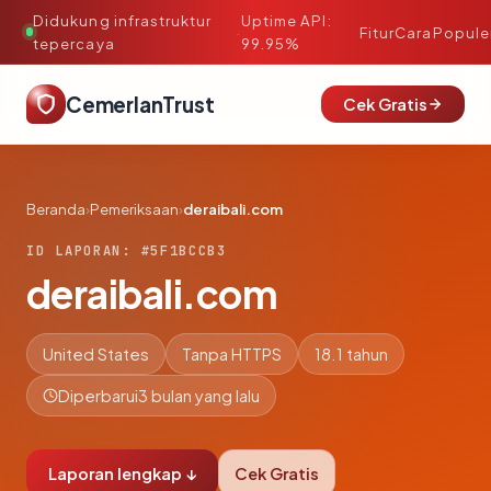
Didukung infrastruktur
Uptime API:
·
Fitur
Cara
Popule
tepercaya
99.95%
CemerlanTrust
Cek Gratis
Beranda
›
Pemeriksaan
›
deraibali.com
ID LAPORAN: #5F1BCCB3
deraibali.com
United States
Tanpa HTTPS
18.1 tahun
Diperbarui
3 bulan yang lalu
Laporan lengkap ↓
Cek Gratis