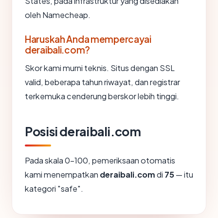
States, pada infrastruktur yang disediakan
oleh Namecheap.
Haruskah Anda mempercayai
deraibali.com?
Skor kami murni teknis. Situs dengan SSL
valid, beberapa tahun riwayat, dan registrar
terkemuka cenderung berskor lebih tinggi.
Posisi deraibali.com
Pada skala 0-100, pemeriksaan otomatis
kami menempatkan
deraibali.com
di
75
— itu
kategori "safe".