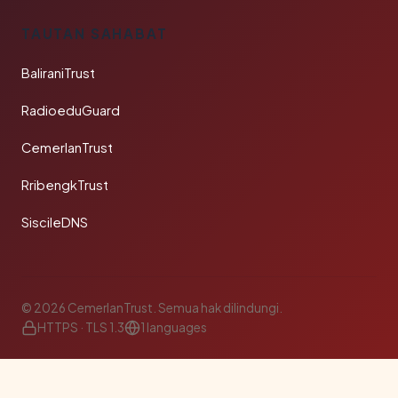
TAUTAN SAHABAT
BaliraniTrust
RadioeduGuard
CemerlanTrust
RribengkTrust
SiscileDNS
© 2026 CemerlanTrust. Semua hak dilindungi.
HTTPS · TLS 1.3
1 languages