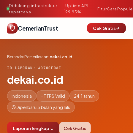
Didukung infrastruktur
Uptime API:
·
Fitur
Cara
Popule
tepercaya
99.95%
CemerlanTrust
Cek Gratis
Beranda
›
Pemeriksaan
›
dekai.co.id
ID LAPORAN: #D700F06E
dekai.co.id
Indonesia
HTTPS Valid
24.1 tahun
Diperbarui
3 bulan yang lalu
Laporan lengkap ↓
Cek Gratis