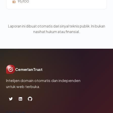
95/100
ID
Laporan ini dibuat otomatis dari sinyal teknis publik. Ini bukan
nasihat hukum atau finansial.
CemerlanTrust
Intelijen domain otomatis dan independen
untuk web terbuka.
PRODUK