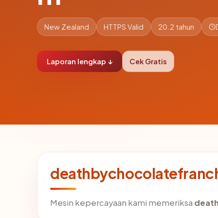
New Zealand
HTTPS Valid
20.2 tahun
Laporan lengkap ↓
Cek Gratis
deathbychocolatefranch
Mesin kepercayaan kami memeriksa
death