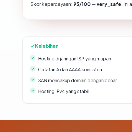
Skor kepercayaan:
95/100
—
very_safe
. In
Kelebihan
Hosting di jaringan ISP yang mapan
Catatan A dan AAAA konsisten
SAN mencakup domain dengan benar
Hosting IPv4 yang stabil