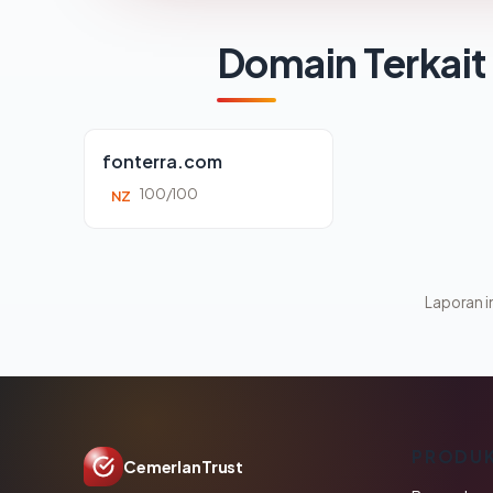
Domain Terkait
fonterra.com
100/100
NZ
Laporan in
PRODU
CemerlanTrust