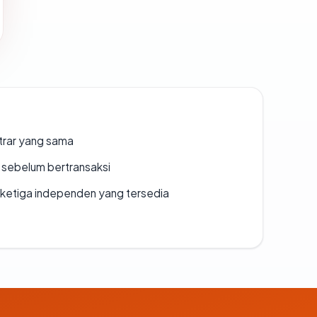
strar yang sama
en sebelum bertransaksi
k ketiga independen yang tersedia