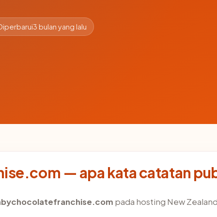
Diperbarui
3 bulan yang lalu
ise.com — apa kata catatan pub
bychocolatefranchise.com
pada hosting New Zealand, 