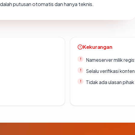
i adalah putusan otomatis dan hanya teknis.
Kekurangan
Nameserver milik regi
Selalu verifikasi kont
Tidak ada ulasan piha