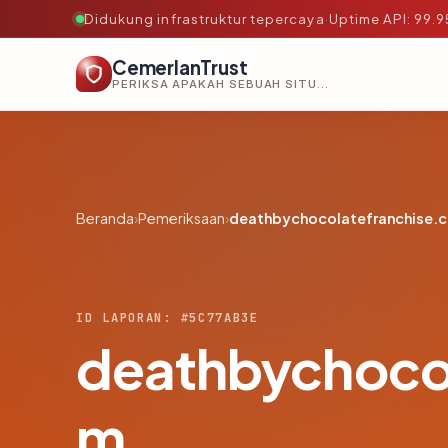
Didukung infrastruktur tepercaya
·
Uptime API: 99.
CemerlanTrust
PERIKSA APAKAH SEBUAH SITUS AMAN, TEPERCAYA, DAN TERVERIFIKASI DALAM HITUNGAN DETIK.
Beranda
›
Pemeriksaan
›
deathbychocolatefranchise.
ID LAPORAN: #5C77AB3E
deathbychocol
m