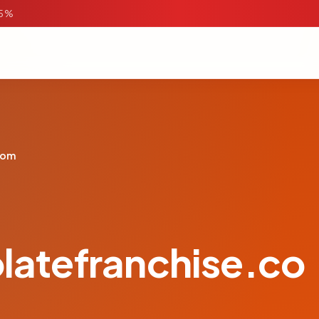
95%
com
atefranchise.co