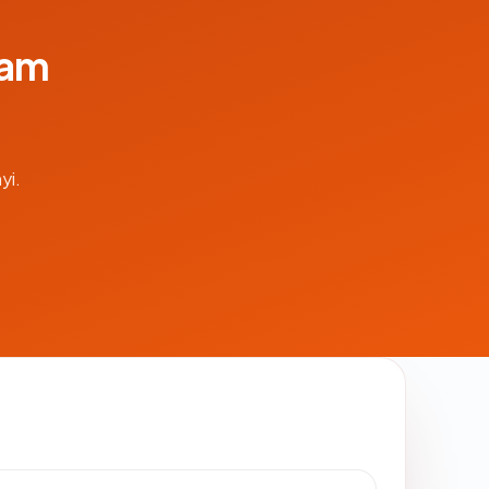
lam
yi.