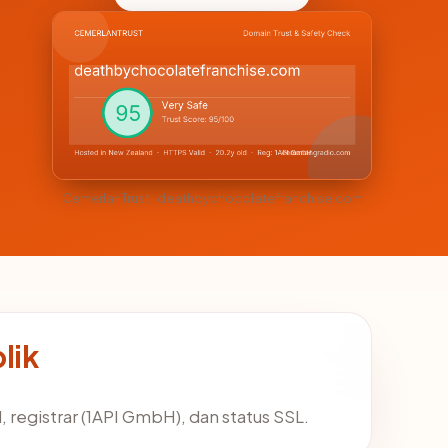
CemerlanTrust · deathbychocolatefranchise.com
lik
registrar (1API GmbH), dan status SSL.