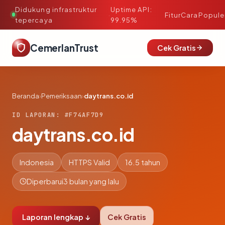
Didukung infrastruktur
Uptime API:
·
Fitur
Cara
Popule
tepercaya
99.95%
CemerlanTrust
Cek Gratis
Beranda
›
Pemeriksaan
›
daytrans.co.id
ID LAPORAN: #F74AF7D9
daytrans.co.id
Indonesia
HTTPS Valid
16.5 tahun
Diperbarui
3 bulan yang lalu
Laporan lengkap ↓
Cek Gratis