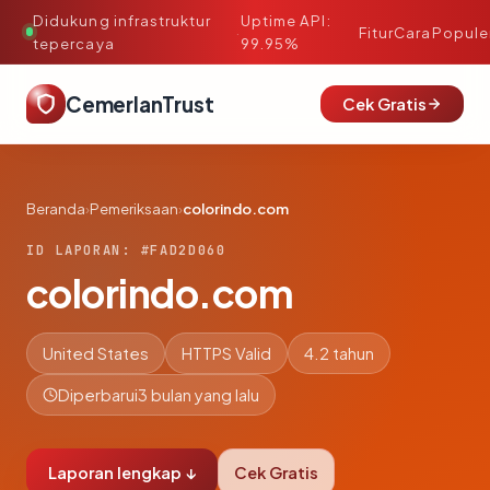
Didukung infrastruktur
Uptime API:
·
Fitur
Cara
Popule
tepercaya
99.95%
CemerlanTrust
Cek Gratis
Beranda
›
Pemeriksaan
›
colorindo.com
ID LAPORAN: #FAD2D060
colorindo.com
United States
HTTPS Valid
4.2 tahun
Diperbarui
3 bulan yang lalu
Laporan lengkap ↓
Cek Gratis