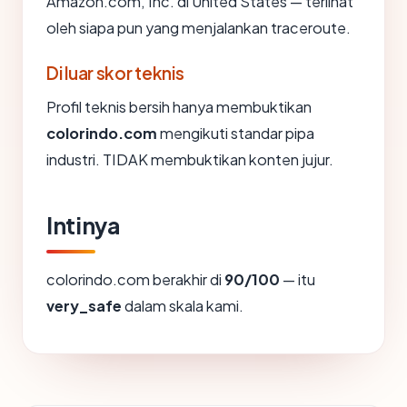
Amazon.com, Inc. di United States — terlihat
oleh siapa pun yang menjalankan traceroute.
Di luar skor teknis
Profil teknis bersih hanya membuktikan
colorindo.com
mengikuti standar pipa
industri. TIDAK membuktikan konten jujur.
Intinya
colorindo.com berakhir di
90/100
— itu
very_safe
dalam skala kami.