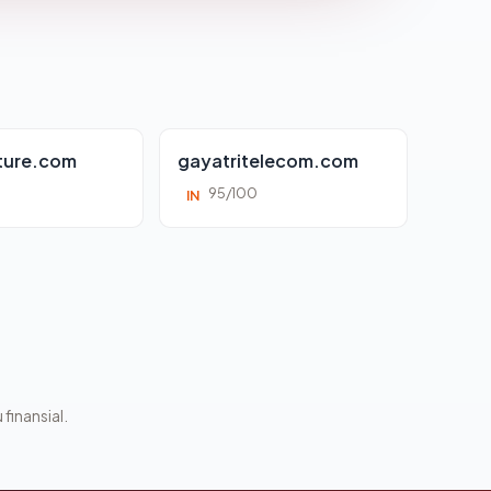
ture.com
gayatritelecom.com
95/100
IN
 finansial.