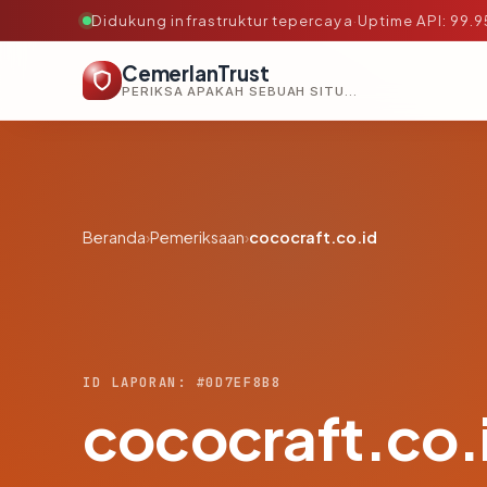
Didukung infrastruktur tepercaya
·
Uptime API: 99.
CemerlanTrust
PERIKSA APAKAH SEBUAH SITUS AMAN, TEPERCAYA, DAN TERVERIFIKASI DALAM HITUNGAN DETIK.
Beranda
›
Pemeriksaan
›
cococraft.co.id
ID LAPORAN: #0D7EF8B8
cococraft.co.