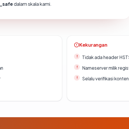
_safe
dalam skala kami.
Kekurangan
Tidak ada header HST
an
Nameserver milik regi
r
Selalu verifikasi kont