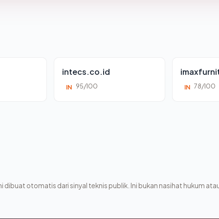
intecs.co.id
imaxfurni
95/100
78/100
IN
IN
i dibuat otomatis dari sinyal teknis publik. Ini bukan nasihat hukum atau