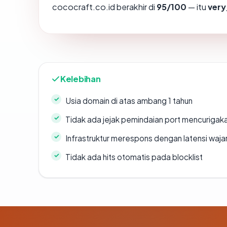
cococraft.co.id berakhir di
95/100
— itu
very
Kelebihan
Usia domain di atas ambang 1 tahun
Tidak ada jejak pemindaian port mencurigak
Infrastruktur merespons dengan latensi waja
Tidak ada hits otomatis pada blocklist