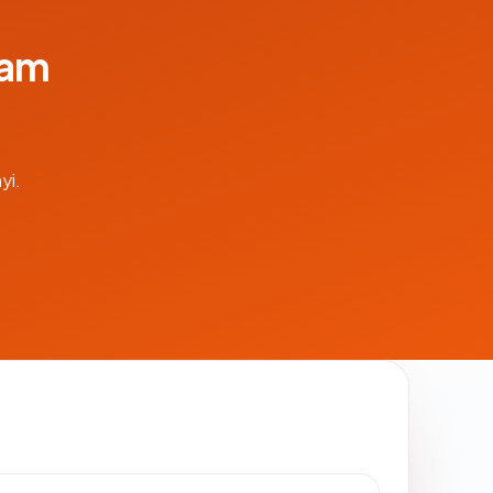
lam
yi.