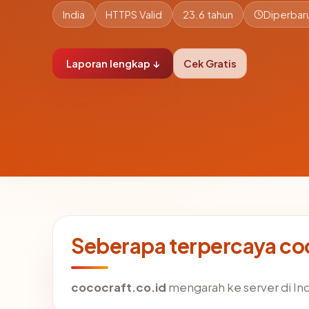
India
HTTPS Valid
23.6 tahun
Diperbaru
Laporan lengkap ↓
Cek Gratis
Seberapa terpercaya co
cococraft.co.id
mengarah ke server di Indi