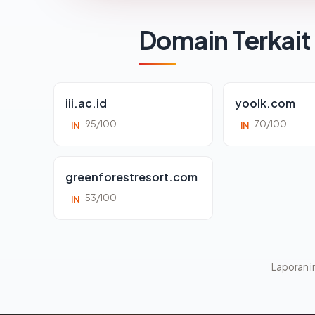
Domain Terkait
iii.ac.id
yoolk.com
95/100
70/100
IN
IN
greenforestresort.com
53/100
IN
Laporan in