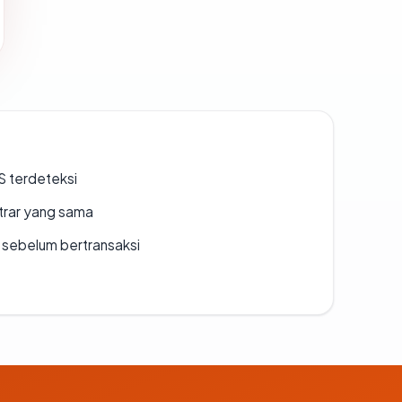
S terdeteksi
strar yang sama
en sebelum bertransaksi