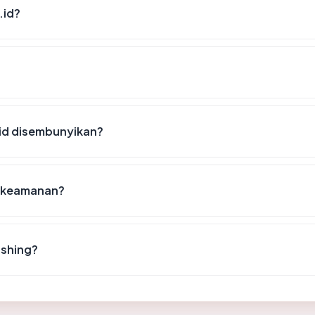
.id?
id disembunyikan?
t keamanan?
ishing?