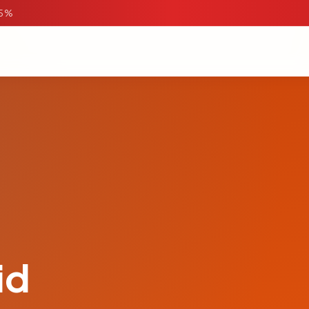
95%
id