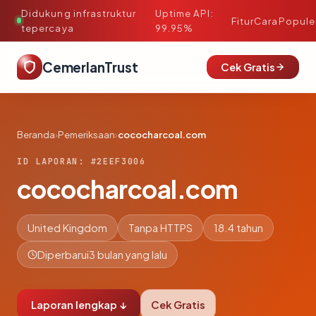
Didukung infrastruktur
Uptime API:
·
Fitur
Cara
Popule
tepercaya
99.95%
CemerlanTrust
Cek Gratis
Beranda
›
Pemeriksaan
›
cococharcoal.com
ID LAPORAN: #2EEF3006
cococharcoal.com
United Kingdom
Tanpa HTTPS
18.4 tahun
Diperbarui
3 bulan yang lalu
Laporan lengkap ↓
Cek Gratis