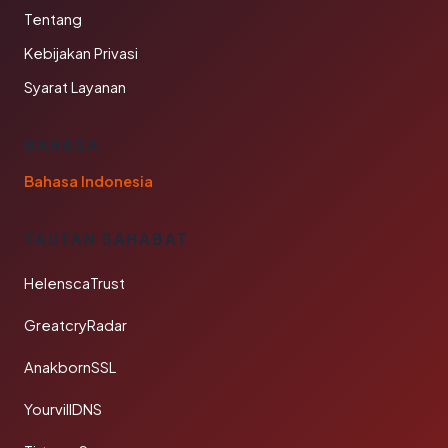
Tentang
Kebijakan Privasi
Syarat Layanan
BAHASA
Bahasa Indonesia
TAUTAN SAHABAT
HelenscaTrust
GreatcryRadar
AnakbornSSL
YourvillDNS