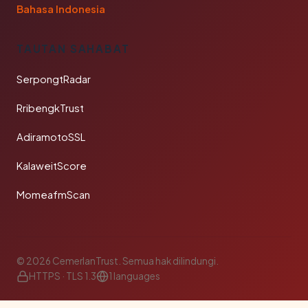
Bahasa Indonesia
TAUTAN SAHABAT
SerpongtRadar
RribengkTrust
AdiramotoSSL
KalaweitScore
MomeafmScan
© 2026 CemerlanTrust. Semua hak dilindungi.
HTTPS · TLS 1.3
1 languages