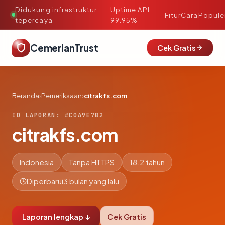
Didukung infrastruktur
Uptime API:
·
Fitur
Cara
Popule
tepercaya
99.95%
CemerlanTrust
Cek Gratis
Beranda
›
Pemeriksaan
›
citrakfs.com
ID LAPORAN: #C0A9E7B2
citrakfs.com
Indonesia
Tanpa HTTPS
18.2 tahun
Diperbarui
3 bulan yang lalu
Laporan lengkap ↓
Cek Gratis