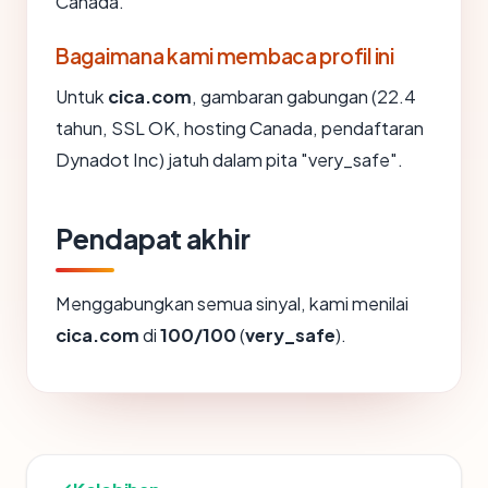
Canada.
Bagaimana kami membaca profil ini
Untuk
cica.com
, gambaran gabungan (22.4
tahun, SSL OK, hosting Canada, pendaftaran
Dynadot Inc) jatuh dalam pita "very_safe".
Pendapat akhir
Menggabungkan semua sinyal, kami menilai
cica.com
di
100/100
(
very_safe
).