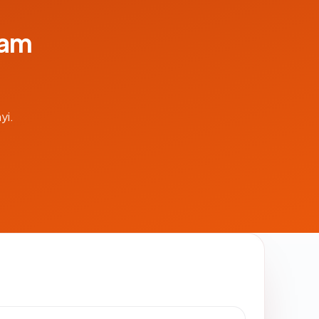
lam
yi.