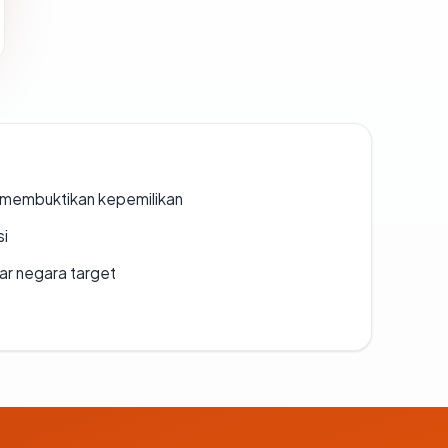
ak membuktikan kepemilikan
si
uar negara target