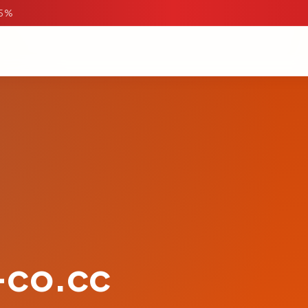
95%
-co.cc