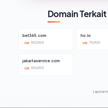
Domain Terkait
bet365.com
ho.io
100/100
70/100
GB
GB
jakartaservice.com
100/100
GB
Laporan in