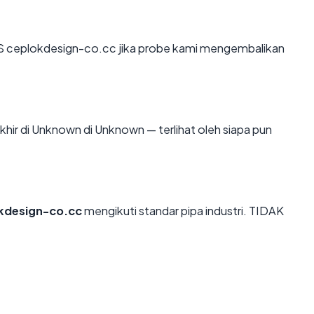
S ceplokdesign-co.cc jika probe kami mengembalikan
akhir di Unknown di Unknown — terlihat oleh siapa pun
kdesign-co.cc
mengikuti standar pipa industri. TIDAK