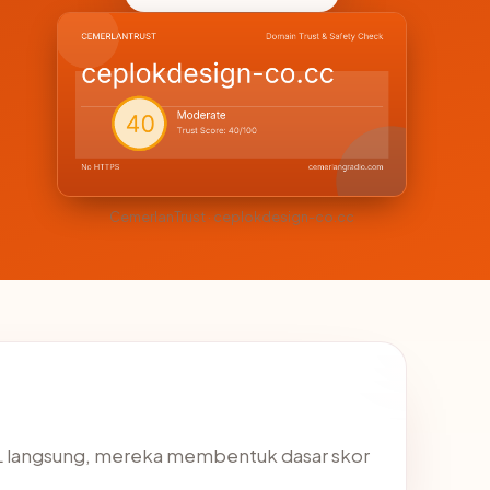
CemerlanTrust · ceplokdesign-co.cc
SL langsung, mereka membentuk dasar skor