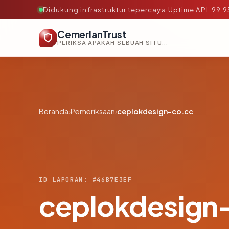
Didukung infrastruktur tepercaya
·
Uptime API: 99.
CemerlanTrust
PERIKSA APAKAH SEBUAH SITUS AMAN, TEPERCAYA, DAN TERVERIFIKASI DALAM HITUNGAN DETIK.
Beranda
›
Pemeriksaan
›
ceplokdesign-co.cc
ID LAPORAN: #46B7E3EF
ceplokdesign