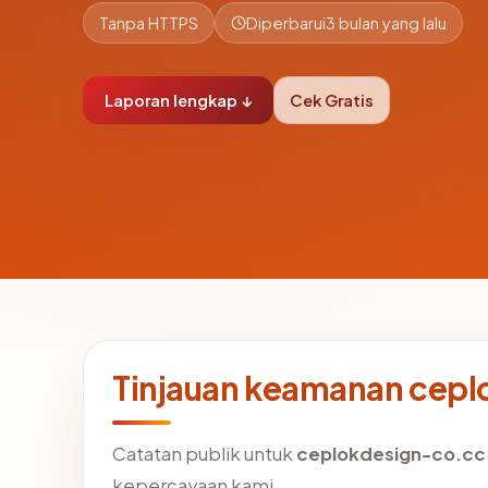
Tanpa HTTPS
Diperbarui
3 bulan yang lalu
Laporan lengkap ↓
Cek Gratis
Tinjauan keamanan cep
Catatan publik untuk
ceplokdesign-co.cc
kepercayaan kami.