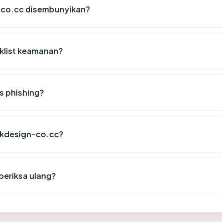
-co.cc disembunyikan?
klist keamanan?
s phishing?
lokdesign-co.cc?
periksa ulang?