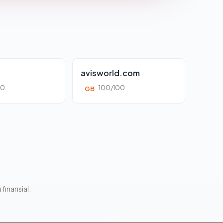
avisworld.com
00
100/100
GB
 finansial.