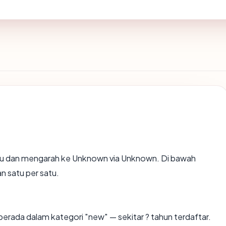
au dan mengarah ke Unknown via Unknown. Di bawah
an satu per satu.
berada dalam kategori "new" — sekitar ? tahun terdaftar.