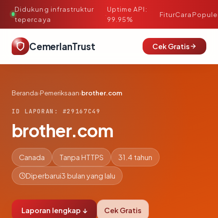
Didukung infrastruktur
Uptime API:
·
Fitur
Cara
Popule
tepercaya
99.95%
CemerlanTrust
Cek Gratis
Beranda
›
Pemeriksaan
›
brother.com
ID LAPORAN: #29167C49
brother.com
Canada
Tanpa HTTPS
31.4 tahun
Diperbarui
3 bulan yang lalu
Laporan lengkap ↓
Cek Gratis