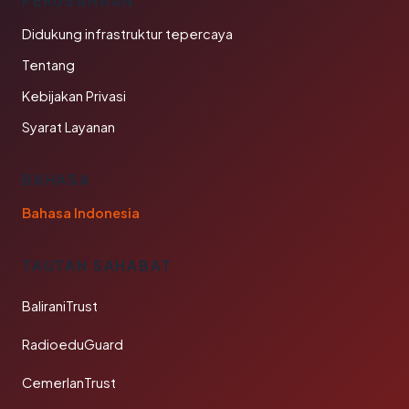
PERUSAHAAN
Didukung infrastruktur tepercaya
Tentang
Kebijakan Privasi
Syarat Layanan
BAHASA
Bahasa Indonesia
TAUTAN SAHABAT
BaliraniTrust
RadioeduGuard
CemerlanTrust