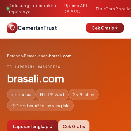
Didukung infrastruktur
Uptime API:
·
Fitur
Cara
Popule
tepercaya
99.95%
CemerlanTrust
Cek Gratis
Beranda
›
Pemeriksaan
›
brasali.com
ID LAPORAN: #A89DFE24
brasali.com
Indonesia
HTTPS Valid
25.8 tahun
Diperbarui
3 bulan yang lalu
Laporan lengkap ↓
Cek Gratis