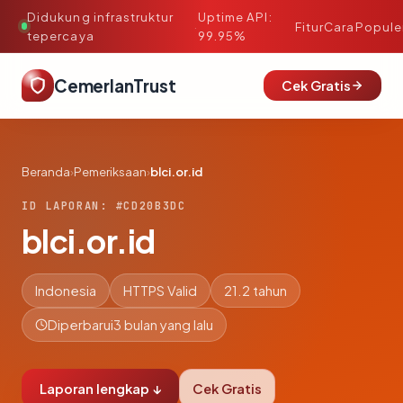
Didukung infrastruktur
Uptime API:
·
Fitur
Cara
Popule
tepercaya
99.95%
CemerlanTrust
Cek Gratis
Beranda
›
Pemeriksaan
›
blci.or.id
ID LAPORAN: #CD20B3DC
blci.or.id
Indonesia
HTTPS Valid
21.2 tahun
Diperbarui
3 bulan yang lalu
Laporan lengkap ↓
Cek Gratis