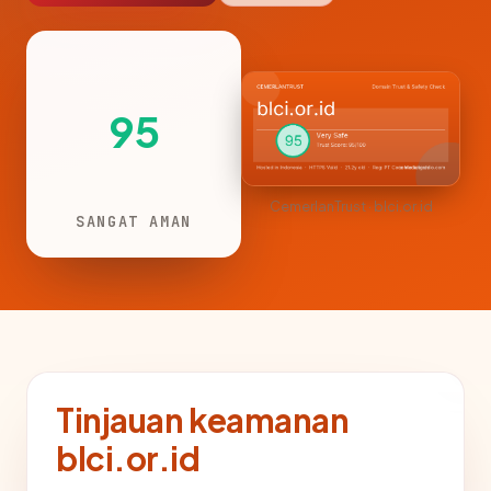
95
CemerlanTrust · blci.or.id
SANGAT AMAN
Tinjauan keamanan
blci.or.id