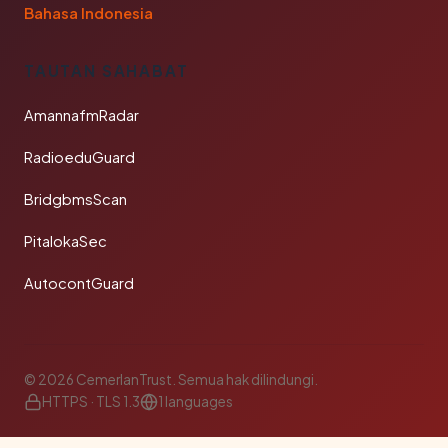
Bahasa Indonesia
TAUTAN SAHABAT
AmannafmRadar
RadioeduGuard
BridgbmsScan
PitalokaSec
AutocontGuard
© 2026 CemerlanTrust. Semua hak dilindungi.
HTTPS · TLS 1.3
1 languages